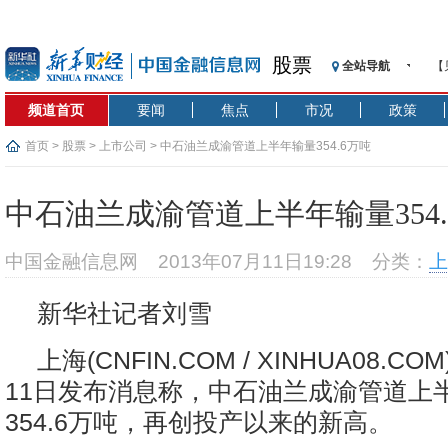
股票
全站导航
【
记
频道首页
要闻
焦点
市况
政策
【
济
首页
>
股票
>
上市公司
> 中石油兰成渝管道上半年输量354.6万吨
【
在
中石油兰成渝管道上半年输量354.
央
基
中国金融信息网
2013年07月11日19:28
分类：
上
沥
恒
新华社记者刘雪
济
上海(CNFIN.COM / XINHUA08.C
11日发布消息称，中石油兰成渝管道上
354.6万吨，再创投产以来的新高。