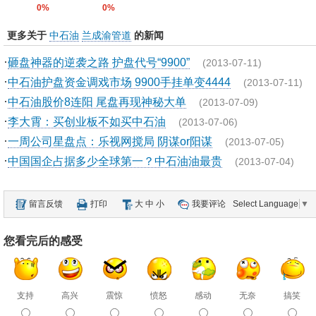
0%
0%
更多关于
中石油
兰成渝管道
的新闻
·
砸盘神器的逆袭之路 护盘代号“9900”
(2013-07-11)
·
中石油护盘资金调戏市场 9900手挂单变4444
(2013-07-11)
·
中石油股价8连阳 尾盘再现神秘大单
(2013-07-09)
·
李大霄：买创业板不如买中石油
(2013-07-06)
·
一周公司星盘点：乐视网搅局 阴谋or阳谋
(2013-07-05)
·
中国国企占据多少全球第一？中石油油最贵
(2013-07-04)
留言反馈
打印
大
中
小
我要评论
Select Language
▼
您看完后的感受
支持
高兴
震惊
愤怒
感动
无奈
搞笑