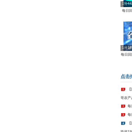
1分4
每日回
1分1
每日回顾
点击
【
1
哥农产
每
2
每
3
【
4
跌超1