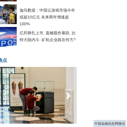
伽马数据：中国云游戏市场今年
或超10亿元 未来两年增速超
100%
亿邦挣扎上市, 嘉楠股价暴跌, 比
特大陆内斗, 矿机企业路在何方?
焦点
‹
›
菲律宾：防疫降级
中国金融信息网微信