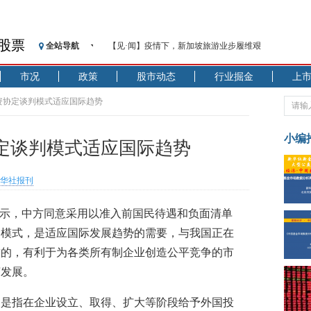
股票
全站导航
【见·闻】疫情下，新加坡旅游业步履维艰
记者手记：疫情下的香港零售业如何浴火重生？
市况
政策
股市动态
行业掘金
上
【见·闻】疫情下一家香港传统零售商的转型突围之旅
济安金信：中国基金市场数据分析周报（2020. 07.27—2020
资协定谈判模式适应国际趋势
【新华财经调查】同业存单、结构性存款玩起“跷跷板”
在“隐秘的角落”
小编
定谈判模式适应国际趋势
央行公开市场净投放300亿元 短端资金利率明显下行
基本面及股市双轮冲击 债市回调十年期债表现最弱
华社报刊
沥青期货连续两日涨逾3% 沪银及两粕涨势喜人
恒生聚源：北斗收官之星发射成功，全产业链解析
表示，中方同意采用以准入前国民待遇和负面清单
济安金信：中国基金市场数据分析周报（2020. 08.17—2020
判模式，是适应国际发展趋势的需要，与我国正在
致的，有利于为各类所有制企业创造公平竞争的市
济发展。
遇是指在企业设立、取得、扩大等阶段给予外国投