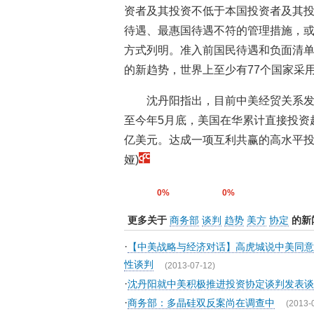
资者及其投资不低于本国投资者及其
待遇、最惠国待遇不符的管理措施，
方式列明。准入前国民待遇和负面清
的新趋势，世界上至少有77个国家采
沈丹阳指出，目前中美经贸关系
至今年5月底，美国在华累计直接投资超
亿美元。达成一项互利共赢的高水平投
娅)
0%
0%
更多关于
商务部
谈判
趋势
美方
协定
的新
·
【中美战略与经济对话】高虎城说中美同意
性谈判
(2013-07-12)
·
沈丹阳就中美积极推进投资协定谈判发表谈
·
商务部：多晶硅双反案尚在调查中
(2013-