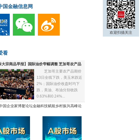
中国金融信息网
欢迎扫描关注
爱看
际大宗商品早报】国际油价窄幅调整 芝加哥农产品
芝加哥主要农产品期价
下跌
13日全线下跌，美玉米跌近
2%；国际油价收盘时均下
跌，美油、布油分别收跌
0.63%和0.24%...
21中国企业家博鳌论坛金融科技赋能乡村振兴高峰论