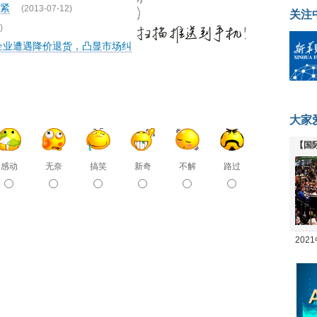
紧
(2013-07-12)
关注
)
企业遭遇降价退货，凸显市场纠
大家
【国
全线
感动
无奈
搞笑
新奇
不解
路过
20
坛