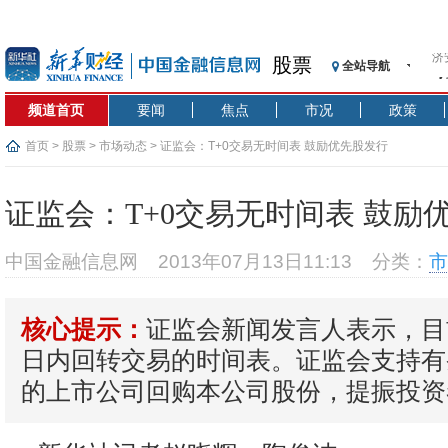
股票
全站导航
【
记
频道首页
要闻
焦点
市况
政策
【
济
首页
>
股票
>
市场动态
> 证监会：T+0交易无时间表 鼓励优先股发行
【
在
证监会：T+0交易无时间表 鼓励
央
基
中国金融信息网
2013年07月13日11:13
分类：
市
沥
恒
证监会新闻发言人表示，目
核心提示：
济
日内回转交易的时间表。证监会支持有
的上市公司回购本公司股份，提振投资