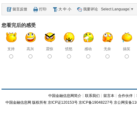
留言反馈
打印
大
中
小
我要评论
Select Language
▼
您看完后的感受
支持
高兴
震惊
愤怒
感动
无奈
搞笑
中国金融信息网简介
┊
联系我们
┊
留言本
┊
合作伙伴
┊
中国金融信息网
版权所有
京ICP证120153号
京ICP备19048227号 京公网安备11