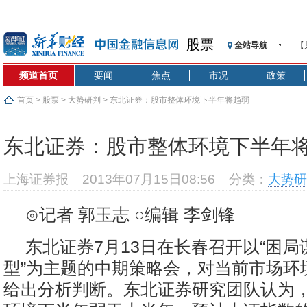
股票
全站导航
【
记
频道首页
要闻
焦点
市况
政策
【
济
首页
>
股票
>
大势研判
> 东北证券：股市整体环境下半年将趋弱
【
在
东北证券：股市整体环境下半年
央
基
上海证券报
2013年07月15日08:56
分类：
大势研
沥
恒
⊙记者 郭玉志 ○编辑 李剑锋
济
东北证券7月13日在长春召开以“困局
型”为主题的中期策略会，对当前市场环
给出分析判断。东北证券研究团队认为