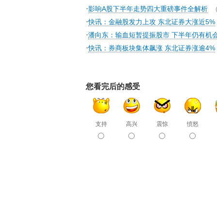
·
影响A股下半年走势四大重磅事件全解析
·
快讯：金融股发力上攻 东北证券大涨近5%
·
潘向东：输血短暂提振股市 下半年仍有机
·
快讯：券商板块集体飙涨 东北证券涨逾4%
您看完后的感受
支持
高兴
震惊
愤怒