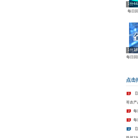
1分4
每日回
1分1
每日回顾
点击
【
1
哥农产
每
2
每
3
【
4
跌超1