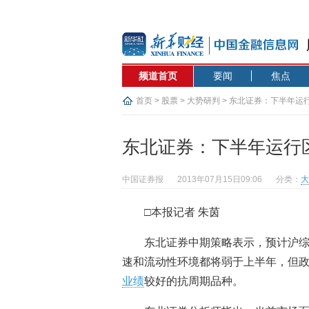
频道首页
要闻
焦点
首页
>
股票
>
大势研判
> 东北证券：下半年运行区
东北证券：下半年运行区间在
中国证券报
2013年07月15日09:06
分类：
大
□本报记者 朱茵
东北证券中期策略表示，预计沪综指
速和流动性环境都将弱于上半年，但
业绩
较好的抗周期品种。