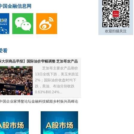
中国金融信息网
欢迎扫描关注
爱看
际大宗商品早报】国际油价窄幅调整 芝加哥农产品
芝加哥主要农产品期价
下跌
13日全线下跌，美玉米跌近
2%；国际油价收盘时均下
跌，美油、布油分别收跌
0.63%和0.24%...
21中国企业家博鳌论坛金融科技赋能乡村振兴高峰论