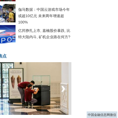
伽马数据：中国云游戏市场今年
或超10亿元 未来两年增速超
100%
亿邦挣扎上市, 嘉楠股价暴跌, 比
特大陆内斗, 矿机企业路在何方?
焦点
‹
›
菲律宾：防疫降级
中国金融信息网微信