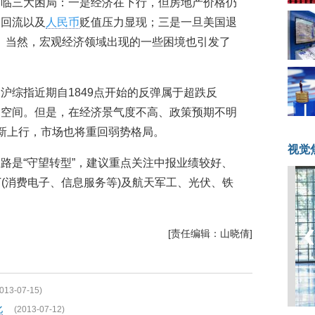
面临三大困局：一是经济在下行，但房地产价格仍
金回流以及
人民币
贬值压力显现；三是一旦美国退
。当然，宏观经济领域出现的一些困境也引发了
。
沪综指近期自1849点开始的反弹属于超跌反
的空间。但是，在经济景气度不高、政策预期不明
新上行，市场也将重回弱势格局。
视觉
路是“守望转型”，建议重点关注中报业绩较好、
T(消费电子、信息服务等)及航天军工、光伏、铁
[责任编辑：山晓倩]
013-07-15)
化
(2013-07-12)