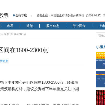
股票
济安金信：中国基金市场数据分析周报（2020. 08.17—2020
全站导航
【见·闻】疫情下，新加坡旅游业步履维艰
市况
政策
股市动态
行业掘金
上
记者手记：疫情下的香港零售业如何浴火重生？
【见·闻】疫情下一家香港传统零售商的转型突围之旅
间在1800-2300点
济安金信：中国基金市场数据分析周报（2020. 07.27—2020
【新华财经调查】同业存单、结构性存款玩起“跷跷板”
小编
1800-2300点
在“隐秘的角落”
央行公开市场净投放300亿元 短端资金利率明显下行
势研判
基本面及股市双轮冲击 债市回调十年期债表现最弱
沥青期货连续两日涨逾3% 沪银及两粕涨势喜人
恒生聚源：北斗收官之星发射成功，全产业链解析
济安金信：中国基金市场数据分析周报（2020. 08.17—2020
下半年核心运行区间在1800-2300点，经济增
政策预期将好转，建议投资者下半年重点关注中期