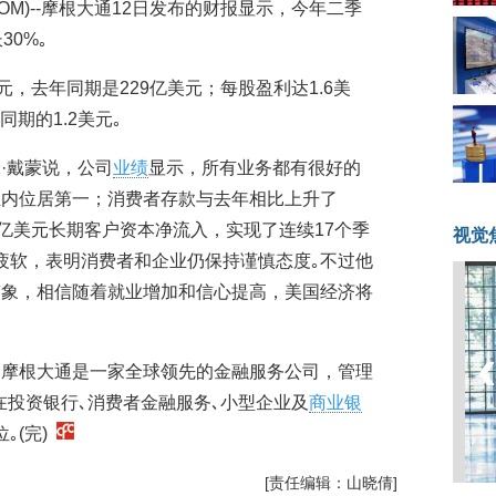
A08.COM)--摩根大通12日发布的财报显示，今年二季
30%｡
元，去年同期是229亿美元；每股盈利达1.6美
同期的1.2美元｡
·戴蒙说，公司
业绩
显示，所有业务都有很好的
业内位居第一；消费者存款与去年相比上升了
0亿美元长期客户资本净流入，实现了连续17个季
视觉
疲软，表明消费者和企业仍保持谨慎态度｡不过他
迹象，相信随着就业增加和信心提高，美国经济将
的摩根大通是一家全球领先的金融服务公司，管理
在投资银行､消费者金融服务､小型企业及
商业银
｡(完)
[责任编辑：山晓倩]