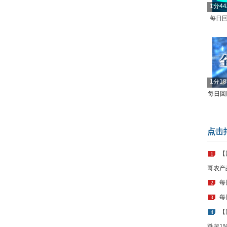
1分4
每日回
1分1
每日回顾
点击
【
1
哥农产
每
2
每
3
【
4
跌超1