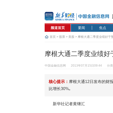
频道首页
要闻
焦点
首页
>
股票
>
美股
> 摩根大通二季度业绩好于
摩根大通二季度业绩好
中国金融信息网
2013年07月15日09:44
分类
核心提示：
摩根大通12日发布的财
比增长30%｡
新华社记者黄继汇