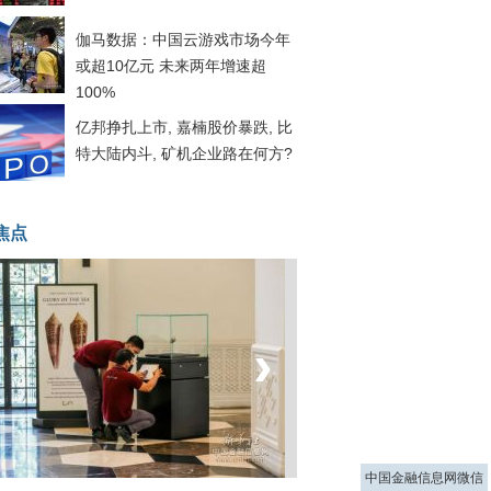
伽马数据：中国云游戏市场今年
或超10亿元 未来两年增速超
100%
亿邦挣扎上市, 嘉楠股价暴跌, 比
特大陆内斗, 矿机企业路在何方?
焦点
‹
›
菲律宾：防疫降级
中国金融信息网微信