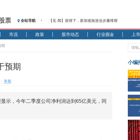
股票
全站导航
【见·闻】疫情下，新加坡旅游业步履维艰
记者手记：疫情下的香港零售业如何浴火重生？
市况
政策
股市动态
行业掘金
上
【见·闻】疫情下一家香港传统零售商的转型突围之旅
济安金信：中国基金市场数据分析周报（2020. 07.27—2020
预期
【新华财经调查】同业存单、结构性存款玩起“跷跷板”
在“隐秘的角落”
小编
于预期
央行公开市场净投放300亿元 短端资金利率明显下行
基本面及股市双轮冲击 债市回调十年期债表现最弱
：
美股
沥青期货连续两日涨逾3% 沪银及两粕涨势喜人
恒生聚源：北斗收官之星发射成功，全产业链解析
报显示，今年二季度公司净利润达到65亿美元，同
济安金信：中国基金市场数据分析周报（2020. 08.17—2020