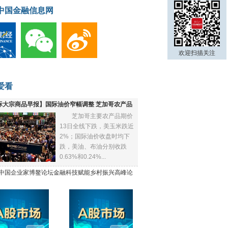
中国金融信息网
欢迎扫描关注
爱看
际大宗商品早报】国际油价窄幅调整 芝加哥农产品
芝加哥主要农产品期价
下跌
13日全线下跌，美玉米跌近
2%；国际油价收盘时均下
跌，美油、布油分别收跌
0.63%和0.24%...
21中国企业家博鳌论坛金融科技赋能乡村振兴高峰论