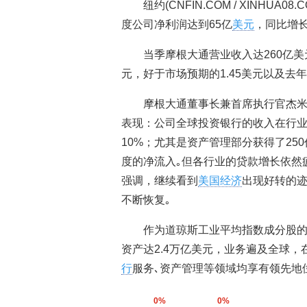
纽约(CNFIN.COM / XINHU
度公司净利润达到65亿
美元
，同比增长
当季摩根大通营业收入达260亿美
元，好于市场预期的1.45美元以及去年
摩根大通董事长兼首席执行官杰米
表现：公司全球投资银行的收入在行
10%；尤其是资产管理部分获得了25
度的净流入｡但各行业的贷款增长依然
强调，继续看到
美国经济
出现好转的
不断恢复｡
作为道琼斯工业平均指数成分股
资产达2.4万亿美元，业务遍及全球，
行
服务､资产管理等领域均享有领先地位
0%
0%