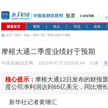
股票
全站导航
【
记
频道首页
要闻
焦点
市况
政策
【
济
首页
>
股票
>
美股
> 摩根大通二季度业绩好于预期
【
在
摩根大通二季度业绩好于预期
央
基
中国金融信息网
2013年07月15日09:44
分类：
美
沥
恒
摩根大通12日发布的财报
核心提示：
济
度公司净利润达到65亿美元，同比增长3
新华社记者黄继汇