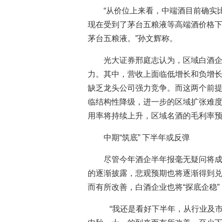
“从价位上来看，中端酒目前确实
现在受到了茅台五粮液等高端酒价格下
茅台五粮液。”孙文辉称。
光大证券邢庭志认为，区域白酒
力。其中，营收上面临低增长和负增
缺乏龙头公司强力竞争。而这两个前
临结构性降级，进一步的区域扩张难
用率将持续上升，区域名酒的毛利率
中期“筑底” 下半年或反弹
尽管今年酒企半年报毫无疑问将
的逐渐披露，悲观预期也将逐渐得到兑
而有所改善，白酒企业也将“探底企稳
“我还是看好下半年，从行业及