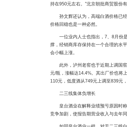
持在950元左右。”北京朝批商贸股
孙文辉还认为，高端白酒价格已
价格回稳也是一种必然。
一位业内人士也指出，7、8月份
撑，经销商库存保持在一个合理的水
会小幅上涨。
此外，泸州老窖也于近期上调国窖15
元/瓶，涨幅达14.4%。其出厂价也将
110元，低度酒从749元上调至839元
二三线集体负增长
皇台酒业在解释业绩预亏原因时称
竞争加剧，使报告期营业收入与去年
如同皇台酒业一样，对于二三线