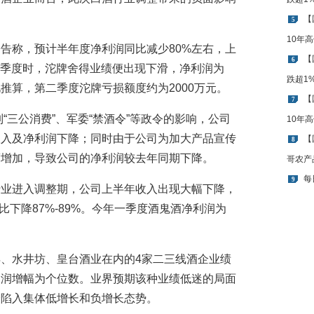
【
5
10年
告称，预计半年度净利润同比减少80%左右，上
【
6
年一季度时，沱牌舍得业绩便出现下滑，净利润为
跌超1
。据此推算，第二季度沱牌亏损额度约为2000万元。
【
7
制“三公消费”、军委“禁酒令”等政令的影响，公司
10年
收入及净利润下降；同时由于公司为加大产品宣传
【
8
度增加，导致公司的净利润较去年同期下降。
哥农产
每
9
行业进入调整期，公司上半年收入出现大幅下降，
同比下降87%-89%。今年一季度酒鬼酒净利润为
、水井坊、皇台酒业在内的4家二三线酒企业绩
利润增幅为个位数。业界预期该种业绩低迷的局面
企陷入集体低增长和负增长态势。