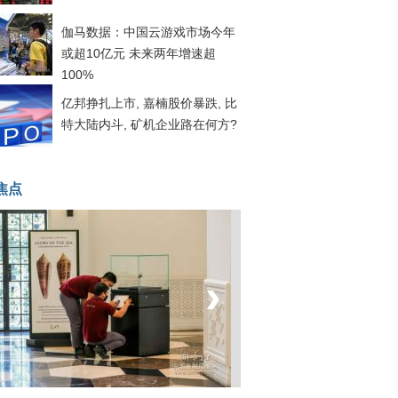
伽马数据：中国云游戏市场今年
或超10亿元 未来两年增速超
100%
亿邦挣扎上市, 嘉楠股价暴跌, 比
特大陆内斗, 矿机企业路在何方?
焦点
‹
›
坐上火车看老挝