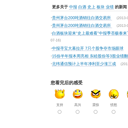
更多关于
中报
白酒
史上
板块
业绩
的新闻
·
贵州茅台200吨酒销往白酒交易所
(2013-
·
贵州茅台200吨酒销往白酒交易所
(2013-
·
白酒板块迎来“史上最难看”中报季否极泰
07-16)
·
中报寻宝大幕拉开 7只个股争夺市场眼球
·
15份半年报本周亮相 东睦股份等3股业绩
·
北纬通信预计上半年净利至少涨三成
(201
您看完后的感受
支持
高兴
震惊
愤怒