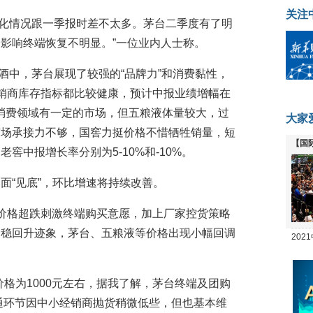
关注
绩分化情况跟一季报时差不太多。茅台二季度有了明
影响终端恢复不明显。”一位业内人士称。
中，茅台展现了较强的“品牌力”和消费黏性，
销商库存指标都比较健康，预计中报业绩增幅在
务消费领域有一定的市场，但五粮液体量较大，过
大家
市场承接力不够，国窖力挺价格不惜牺牲销量，短
【国
窖中报增长率分别为5-10%和-10%。
全线
面“见底”，环比增速将持续改善。
价格超跌刺激终端购买意愿，加上厂家控货策略
企稳回升迹象，茅台、五粮液等价格出现小幅回调
20
坛
价格为1000元左右，据我了解，茅台终端及团购
流通环节因中小经销商抛货稍微低些，但也基本维