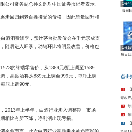
份有限公司常务副总孙文辉对中国证券报记者表示。
1分4
每日回
经逐步回归到老百姓接受的价格，因此销量回升和
是白酒消费淡季，预计茅台批发价会在千元形成支
平，随后进入旺季，动销环比将明显改善，价格也
1分1
每日回顾
73的终端零售价，从1389元/瓶上调至1589
上调，高度酒将从889元上调至999元，每瓶上调
点击
，每瓶上调90元。
【
1
哥农产
每
2
，2013年上半年，白酒行业步入调整期，市场
每
3
同期相比有所下降，净利润出现亏损。
【
4
白酒企业而言，此次白酒行业调整带来的负面影响
跌超1