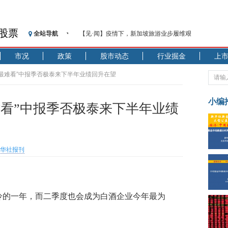
股票
全站导航
【见·闻】疫情下，新加坡旅游业步履维艰
记者手记：疫情下的香港零售业如何浴火重生？
市况
政策
股市动态
行业掘金
上
【见·闻】疫情下一家香港传统零售商的转型突围之旅
济安金信：中国基金市场数据分析周报（2020. 07.27—2020
上最难看”中报季否极泰来下半年业绩回升在望
【新华财经调查】同业存单、结构性存款玩起“跷跷板”
在“隐秘的角落”
小编
难看”中报季否极泰来下半年业绩
央行公开市场净投放300亿元 短端资金利率明显下行
基本面及股市双轮冲击 债市回调十年期债表现最弱
沥青期货连续两日涨逾3% 沪银及两粕涨势喜人
华社报刊
恒生聚源：北斗收官之星发射成功，全产业链解析
济安金信：中国基金市场数据分析周报（2020. 08.17—2020
寒冷的一年，而二季度也会成为白酒企业今年最为