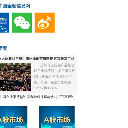
中国金融信息网
爱看
际大宗商品早报】国际油价窄幅调整 芝加哥农产品
芝加哥主要农产品期价
下跌
13日全线下跌，美玉米跌近
2%；国际油价收盘时均下
跌，美油、布油分别收跌
0.63%和0.24%...
21中国企业家博鳌论坛金融科技赋能乡村振兴高峰论