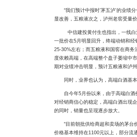
“我们预计中报时'茅五泸’的业
显改善，五粮液次之，泸州老窖受量价
中信建投黄付生也指出，一线白酒
一批价在5月明显回升，终端动销和经
25-30%左右；而五粮液和国窖在商
度依赖高端，在高端整个盘子萎缩中
期对业绩冲击明显，预计五粮液和泸州老
同时，业界也认为，高端白酒基本
自今年5月份以来，由于高端白酒
对经销商信心的稳定，高端白酒出现
的同时，销量也呈现逐步放大。
“目前朝批供给商超和卖场的茅台
价格基本维持在1100元以上，部分