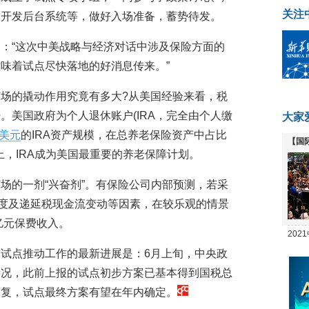
关注
、开发后台系统等，做好入场准备，蓄势待发。
：“这次中美战略与经济对话中涉及保险方面的
味着试点尽快落地的好消息传来。”
场的撬动作用究竟有多大?从美国经验来看，税
。美国政府为个人退休账户(IRA，完全由个人缴
大家
美元
的IRA资产规模，在总养老保险资产中占比
【国
以上，IRA成为美国最重要的养老保障计划。
全线
场的一剂“兴奋剂”。有保险公司内部预测，若采
感度及递延税现金流变动等因素，在较乐观的情景
亿元保费收入。
20
坛
试点推动工作的最新进展是：6月上旬，中央政
情况，此前上报的试点初步方案已基本得到国税总
批复，试点最终方案有望在年内确定。