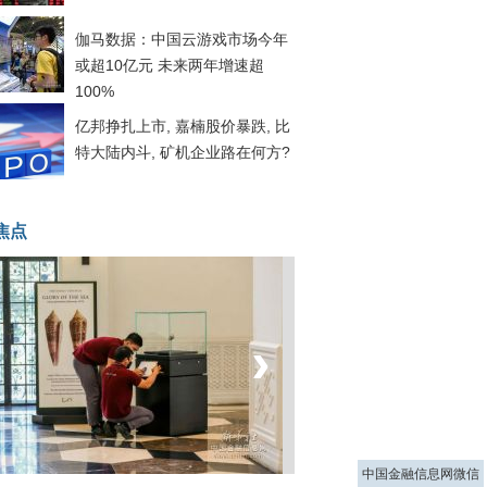
伽马数据：中国云游戏市场今年
或超10亿元 未来两年增速超
100%
亿邦挣扎上市, 嘉楠股价暴跌, 比
特大陆内斗, 矿机企业路在何方?
焦点
‹
›
菲律宾：防疫降级
中国金融信息网微信