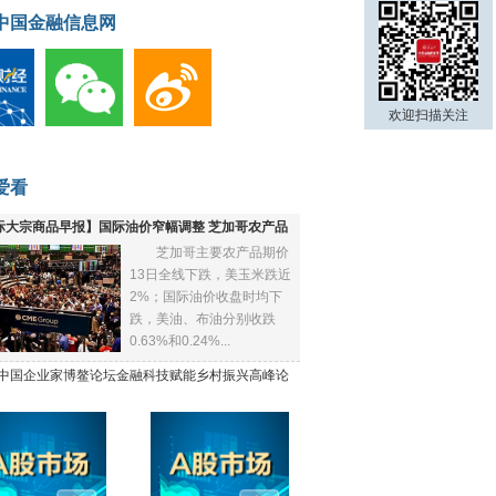
中国金融信息网
欢迎扫描关注
爱看
际大宗商品早报】国际油价窄幅调整 芝加哥农产品
芝加哥主要农产品期价
下跌
13日全线下跌，美玉米跌近
2%；国际油价收盘时均下
跌，美油、布油分别收跌
0.63%和0.24%...
21中国企业家博鳌论坛金融科技赋能乡村振兴高峰论