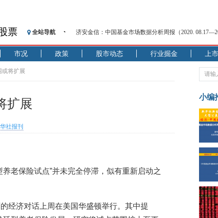
济安金信：中国基金市场数据分析周报（2020. 08.17—2020
股票
全站导航
【见·闻】疫情下，新加坡旅游业步履维艰
市况
政策
股市动态
行业掘金
上
记者手记：疫情下的香港零售业如何浴火重生？
【见·闻】疫情下一家香港传统零售商的转型突围之旅
围或将扩展
济安金信：中国基金市场数据分析周报（2020. 07.27—2020
【新华财经调查】同业存单、结构性存款玩起“跷跷板”
小编
将扩展
在“隐秘的角落”
央行公开市场净投放300亿元 短端资金利率明显下行
华社报刊
基本面及股市双轮冲击 债市回调十年期债表现最弱
沥青期货连续两日涨逾3% 沪银及两粕涨势喜人
恒生聚源：北斗收官之星发射成功，全产业链解析
济安金信：中国基金市场数据分析周报（2020. 08.17—2020
型养老保险试点”并未完全停滞，似有重新启动之
下的经济对话上周在美国华盛顿举行。其中提