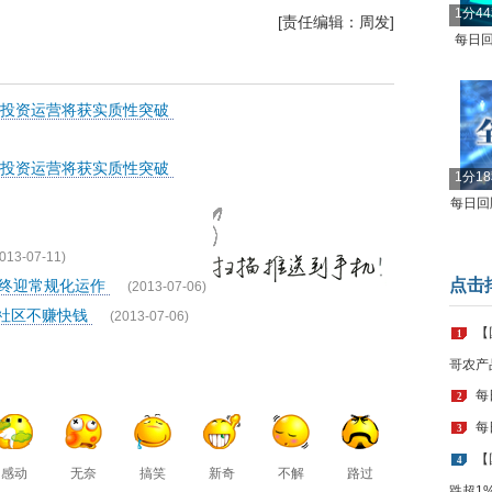
1分4
[责任编辑：周发]
每日回
体投资运营将获实质性突破
体投资运营将获实质性突破
1分1
每日回顾
013-07-11)
点击
年终迎常规化运作
(2013-07-06)
老社区不赚快钱
(2013-07-06)
【
1
哥农产
每
2
每
3
【
4
感动
无奈
搞笑
新奇
不解
路过
跌超1