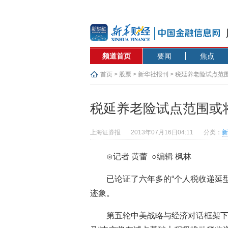
频道首页
要闻
焦点
首页
>
股票
>
新华社报刊
> 税延养老险试点范
税延养老险试点范围或
上海证券报
2013年07月16日04:11
分类：
新
⊙记者 黄蕾 ○编辑 枫林
已论证了六年多的“个人税收递延
迹象。
第五轮中美战略与经济对话框架