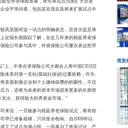
递延型养老保险发展，研究将试点范围扩大至更
内企业平等待遇，包括其在现在及将来扩展试点中
在较高层面对这一试点的明确表态，且首次提及将
据上证报长期跟踪了解，在近几年来的税延养老保
资保险公司参与其中，外资保险公司屡次表达想早
视觉
论坛”上，中美合资保险公司大都会人寿中国CEO贝
险体系对第一支柱(基础社保)的过重依赖，作为
，将直接刺激企业和个人缴纳保费的积极性，不仅
付压力，还将为未来的资本市场迎来更多的长期资
本支出，获得较大的养老金市场。”
公司来说，一旦能参与税延养老保险试点，将有助
司早已准备就绪，只待发令枪响。自2009年以
继成立了试点专项小组，一同参与了政策讨论、产