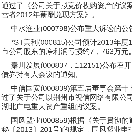
通过了《公司关于拟竞价收购资产的议
营者2012年薪酬兑现方案》。
中水渔业(000798)公布重大诉讼的公
*ST美利(000815)公司预计2013年
市公司股东的净利润亏损约7，763万元
秦川发展(000837，112151)公布召
债券持有人会议的通知。
中信国安(000839)第五届董事会第
过了关于公司以荆州市视信网络有限公司
湖北广电重大资产重组的议案。
国风塑业(000859)根据《关于贯彻
秘〔2013〕201号)的规定，国风塑业申