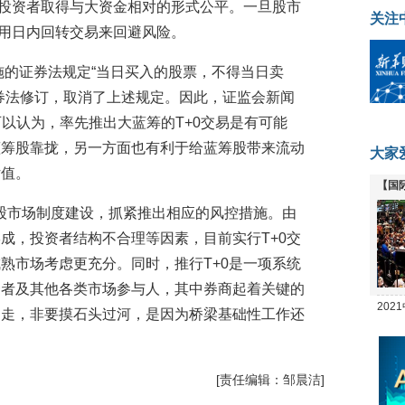
小投资者取得与大资金相对的形式公平。一旦股市
关注
利用日内回转交易来回避风险。
实施的证券法规定“当日买入的股票，不得当日卖
年证券法修订，取消了上述规定。因此，证监会新闻
。可以认为，率先推出大蓝筹的T+0交易是有可能
蓝筹股靠拢，另一方面也有利于给蓝筹股带来流动
大家
估值。
【国
全线
A股市场制度建设，抓紧推出相应的风控措施。由
成，投资者结构不合理等因素，目前实行T+0交
熟市场考虑更充分。同时，推行T+0是一项系统
资者及其他各类市场参与人，其中券商起着关键的
20
不走，非要摸石头过河，是因为桥梁基础性工作还
坛
[责任编辑：邹晨洁]