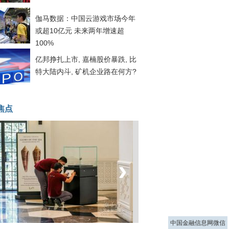
伽马数据：中国云游戏市场今年
或超10亿元 未来两年增速超
100%
亿邦挣扎上市, 嘉楠股价暴跌, 比
特大陆内斗, 矿机企业路在何方?
焦点
‹
›
菲律宾：防疫降级
中国金融信息网微信