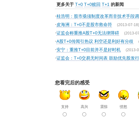
更多关于
T+0
T+0赎回
T+1
的新闻
·
桂浩明：股市亟须制度改革而非技术手段调
·
皮海洲：T+0不是股市救命符
(2013-07-18
·
证监会称重推A股T+0无法律障碍
(2013-07
·
A股T+0传闻引热议 利空还是利好有分歧
·
安宁：重推T+0目前并不是好时机
(2013-0
·
证监会：T+0交易无时间表 鼓励优先股发
您看完后的感受
支持
高兴
震惊
愤怒