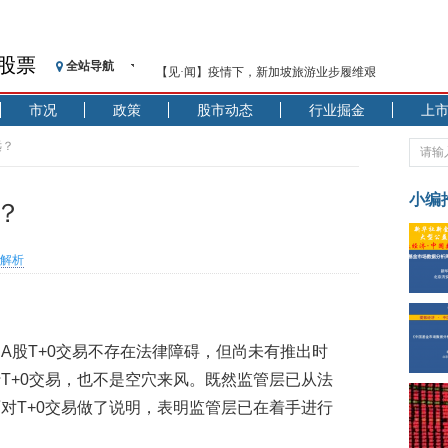
股票
全站导航
【见·闻】疫情下，新加坡旅游业步履维艰
记者手记：疫情下的香港零售业如何浴火重生？
市况
政策
股市动态
行业掘金
上
【见·闻】疫情下一家香港传统零售商的转型突围之旅
济安金信：中国基金市场数据分析周报（2020. 07.27—2020
远？
【新华财经调查】同业存单、结构性存款玩起“跷跷板”
在“隐秘的角落”
小编
远？
央行公开市场净投放300亿元 短端资金利率明显下行
基本面及股市双轮冲击 债市回调十年期债表现最弱
解析
沥青期货连续两日涨逾3% 沪银及两粕涨势喜人
恒生聚源：北斗收官之星发射成功，全产业链解析
济安金信：中国基金市场数据分析周报（2020. 08.17—2020
A股T+0交易不存在法律障碍，但尚未有推出时
T+0交易，也不是空穴来风。既然监管层已从法
对T+0交易做了说明，表明监管层已在着手进行