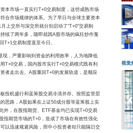
资本市场一直实行T+0交易制度，这些成熟市场
是符合市场规律的体系。为了早日与全球主要资本
11月上交所与深交所就分别启动了“T+0”交易制
持续了两年多，随即就因A股市场的疯狂炒作戛
重回T+1交易制度直至今日。
已经显现，严重影响到资金的利用效率，人为地降低
视觉
T+0交易，国内股市实行T+0交易模式既有利
资者走出去。A股重回T+0的发展轨道，是顺应
业板投机盛行和蓝筹股交易冷清并存。按照监管层
的思路，A股如果在上证50成分股等蓝筹股上实
此外，在股指期货、ETF基金均已实现T+0交易
股指期货市场的T+0，造成了市场在有效性强化
金可以迅速规避风险，而中小投资者却只能隔日交