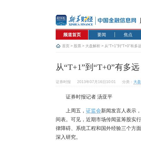
频道首页
要闻
焦点
首页
>
股票
>
大盘解析
> 从“T+1”到“T+0”有多
从“T+1”到“T+0”有多
证券时报
2013年07月16日10:01
分类：
大盘
证券时报记者 汤亚平
上周五，
证监会
新闻发言人表示，
间表。可见，近期市场传闻蓝筹股实行
律障碍、系统工程和国外经验三个方面
深入研究。