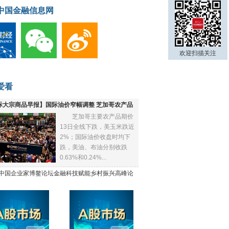
中国金融信息网
欢迎扫描关注
爱看
际大宗商品早报】国际油价窄幅调整 芝加哥农产品
芝加哥主要农产品期价
下跌
13日全线下跌，美玉米跌近
2%；国际油价收盘时均下
跌，美油、布油分别收跌
0.63%和0.24%...
21中国企业家博鳌论坛金融科技赋能乡村振兴高峰论