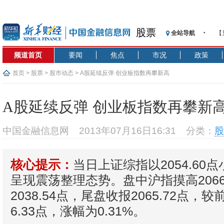
股票
全站导航
【
记
频道首页
要闻
焦点
市况
政策
【
济
首页
>
股票
>
股市动态
> A股延续反弹 创业板指数再攀新高
【
在
A股延续反弹 创业板指数再攀新
央
基
中国金融信息网
2013年07月16日16:31
分类：
股
沥
恒
当日上证综指以2054.60
核心提示：
济
呈现震荡整理态势。盘中沪指摸高2066
2038.54点，尾盘收报2065.72点，
6.33点，涨幅为0.31%。