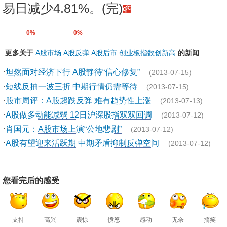
易日减少4.81%。(完)
0%
0%
更多关于
A股市场
A股反弹
A股后市
创业板指数创新高
的新闻
·
坦然面对经济下行 A股静待“信心修复”
(2013-07-15)
·
短线反抽一波三折 中期行情仍需等待
(2013-07-15)
·
股市周评：A股超跌反弹 难有趋势性上涨
(2013-07-13)
·
A股做多动能减弱 12日沪深股指双双回调
(2013-07-12)
·
肖国元：A股市场上演“公地悲剧”
(2013-07-12)
·
A股有望迎来活跃期 中期矛盾抑制反弹空间
(2013-07-12)
您看完后的感受
支持
高兴
震惊
愤怒
感动
无奈
搞笑