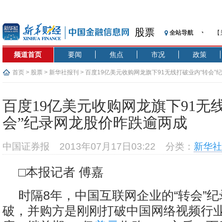
股票
全站导航
【
记
频道首页
要闻
焦点
市况
政策
【
济
首页
>
股票
>
新华社报刊
> 百度19亿美元收购网龙旗下91无线打破业内“转会
【
在
百度19亿美元收购网龙旗下91无
央
会”纪录网龙股价昨跌逾两成
基
沥
中国证券报
2013年07月17日03:22
分类：
新华社
恒
济
□本报记者 傅嘉
时隔8年，中国互联网企业的“转会”
破，并购方是刚刚打破中国网络视频行