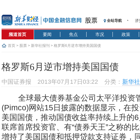
股票
全站导航
济
【
频道首页
要闻
焦点
市况
政策
记
【
首页
>
股票
>
新华社报刊
> 格罗斯6月逆市增持美国国债
济
【
格罗斯6月逆市增持美国国债
在
央
中国证券报
2013年07月17日03:22
分类：
新华社
基
沥
全球最大债券基金公司太平洋投资
恒
(Pimco)网站15日披露的数据显示，在
美国国债，推动国债收益率持续上升的6
联席首席投资官、有“债券天王”之称的比
增持了美国国债和抵押贷款支持证券，