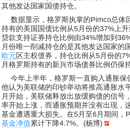
其他发达国家国债持仓。
数据显示，格罗斯执掌的Pimco总体
持有的美国国债比例从5月份的37%上升
贷款支持证券持仓比例由34%增加到36
月份唯一削减持仓的是其他发达国家的
欧元
区主权债券，持仓比例从5月份的7%
月格罗斯持有的新兴市场债券比例仍保持
今年上半年，格罗斯一直购入通胀保值债
他认为美联储的印钞举动将推高通胀水平
月开始，美联储释放出放缓购债的信号
率开始上涨，而通胀预期并没有出现，
基金遭遇重大损失。在5月至6月期间，P
基金净值
累计下降4.7%。(杨博)