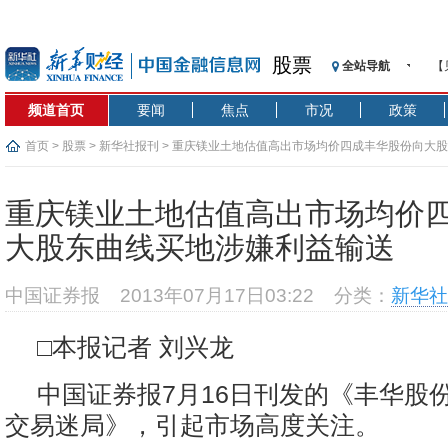
股票
全站导航
【
记
频道首页
要闻
焦点
市况
政策
【
济
首页
>
股票
>
新华社报刊
> 重庆镁业土地估值高出市场均价四成丰华股份向大
【
在
重庆镁业土地估值高出市场均价
央
大股东曲线买地涉嫌利益输送
基
沥
中国证券报
2013年07月17日03:22
分类：
新华社
恒
济
□本报记者 刘兴龙
中国证券报7月16日刊发的《丰华股
交易迷局》，引起市场高度关注。