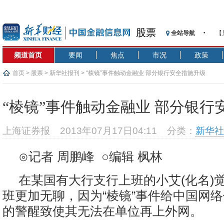
股票
全站导航
【
记
频道首页
要闻
焦点
市况
政策
【
济
首页
>
股票
>
新华社报刊
> “棱镜”事件触动金融业 部分银行安全措施升级
【
在
“棱镜”事件触动金融业 部分银行
央
基
上海证券报
2013年07月17日04:11
分类：
新华社
沥
恒
⊙记者 周鹏峰 ○编辑 枫林
济
在某国有大行支行上班的小艾(化名)
班更加无聊，因为“棱镜”事件给中国网
的警醒致使其无法在单位再上外网。