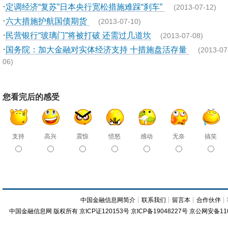
·
定调经济“复苏”日本央行宽松措施难踩“刹车”
(2013-07-12)
·
六大措施护航国债期货
(2013-07-10)
·
民营银行“玻璃门”将被打破 还需过几道坎
(2013-07-08)
·
国务院：加大金融对实体经济支持 十措施盘活存量
(2013-07
06)
您看完后的感受
支持
高兴
震惊
愤怒
感动
无奈
搞笑
中国金融信息网简介
┊
联系我们
┊
留言本
┊
合作伙伴
┊
中国金融信息网
版权所有
京ICP证120153号
京ICP备19048227号 京公网安备11