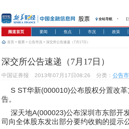
股票
全站导航
【
记
频道首页
要闻
焦点
市况
政策
【
济
首页
>
股票
>
公告市况
> 深交所公告速递（7月17日）
【
在
深交所公告速递（7月17日）
央
基
中国证券报
2013年07月17日08:26
分类：
公告市
沥
恒
S ST华新(000010)公布股权分置
济
告。
深天地A(000023)公布深圳市东部开
司向全体股东发出部分要约收购的提示