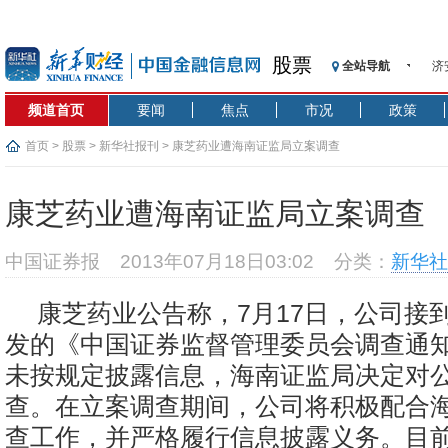
股票
济
全站导航
【
频道首页
要闻
焦点
市况
政策
记
【
首页
>
股票
>
新华社报刊
> 康芝药业遭海南证监局立案调查
济
【
康芝药业遭海南证监局立案调查
在
央
中国证券报
2013年07月18日03:02
分类：
新华社
基
沥
康芝药业公告称，7月17日，公司接
恒
发的《中国证券监督管理委员会调查通
济
未按规定披露信息，海南证监局决定对
查。在立案调查期间，公司将积极配合
查工作，并严格履行信息披露义务。目