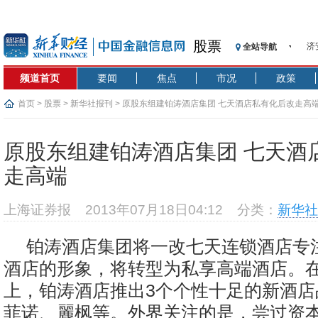
济
股票
全站导航
【
记
频道首页
要闻
焦点
市况
政策
【
首页
>
股票
>
新华社报刊
> 原股东组建铂涛酒店集团 七天酒店私有化后改走高
济
【
在
原股东组建铂涛酒店集团 七天酒
央
走高端
基
沥
上海证券报
2013年07月18日04:12
分类：
新华社
恒
济
铂涛酒店集团将一改七天连锁酒店专
酒店的形象，将转型为私享高端酒店。
上，铂涛酒店推出3个个性十足的新酒店
菲诺、麗枫等。外界关注的是，尝过资