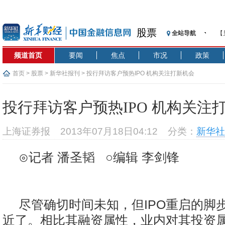
股票
全站导航
【
记
频道首页
要闻
焦点
市况
政策
【
济
首页
>
股票
>
新华社报刊
> 投行拜访客户预热IPO 机构关注打新机会
【
在
投行拜访客户预热IPO 机构关注
央
基
上海证券报
2013年07月18日04:12
分类：
新华社
沥
恒
⊙记者 潘圣韬 ○编辑 李剑锋
济
尽管确切时间未知，但IPO重启的脚
近了。相比其融资属性，业内对其投资