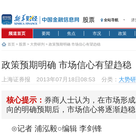
股票
济
全站导航
【
频道首页
要闻
焦点
市况
政策
记
【
首页
>
股票
>
大势研判
> 政策预期明确 市场信心有望趋稳
济
【
政策预期明确 市场信心有望趋稳
在
央
上海证券报
2013年07月18日08:53
分类：
大势研
基
沥
券商人士认为，在市场形成
恒
核心提示：
济
向的明确预期后，市场信心将逐渐趋稳
⊙记者 浦泓毅○编辑 李剑锋