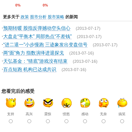
0%
0%
更多关于
政策
股市分析
股市策略
的新闻
·
预期转暖 股指反弹撼动空头信心
(2013-07-17)
·
大盘走“平衡木” 局部热点“不差钱”
(2013-07-17)
·
“进二退一”小步慢跑 三迹象发出变盘信号
(2013-07-17)
·
两“面”角力 指数演绎进退探戈
(2013-07-16)
·
天弘基金：“猜底”游戏没有结束
(2013-07-16)
·
百点短跑 机构已达成共识
(2013-07-16)
您看完后的感受
支持
高兴
震惊
愤怒
感动
无奈
搞笑