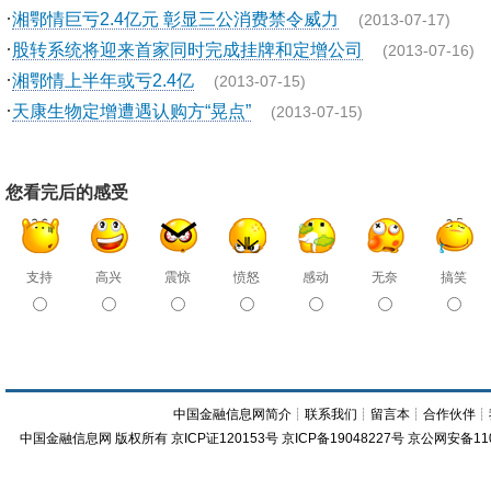
·
湘鄂情巨亏2.4亿元 彰显三公消费禁令威力
(2013-07-17)
·
股转系统将迎来首家同时完成挂牌和定增公司
(2013-07-16)
·
湘鄂情上半年或亏2.4亿
(2013-07-15)
·
天康生物定增遭遇认购方“晃点”
(2013-07-15)
您看完后的感受
支持
高兴
震惊
愤怒
感动
无奈
搞笑
中国金融信息网简介
┊
联系我们
┊
留言本
┊
合作伙伴
┊
中国金融信息网
版权所有
京ICP证120153号
京ICP备19048227号 京公网安备11