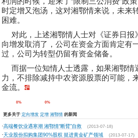
利润的时候，迎来了“限制三公消费”政
时定增又泡汤，这对湘鄂情来说，未来
困难。
对此，上述湘鄂情人士对《证券日报
向增发取消了，公司在资金方面肯定有
过，公司为转型仍留有资金储备。
而据一位知情人士透露，如果湘鄂情
力，不排除减持中农资源股票的可能，
金流。
0%
0%
更多关于
定向增发
定增
湘鄂情
的新闻
·
高端餐饮业遇寒潮 湘鄂情“断臂”自救
(2013-07-18)
·
天业股份拟购集团90%股权 挺进黄金矿产领域
(2013-07-17)