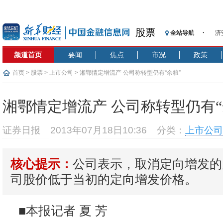
股票
济
全站导航
【
频道首页
要闻
焦点
市况
政策
记
【
首页
>
股票
>
上市公司
> 湘鄂情定增流产 公司称转型仍有“余粮”
济
【
湘鄂情定增流产 公司称转型仍有“
在
央
证券日报
2013年07月18日10:36
分类：
上市公司
基
沥
公司表示，取消定向增发的
核心提示：
恒
济
司股价低于当初的定向增发价格。
■本报记者 夏 芳