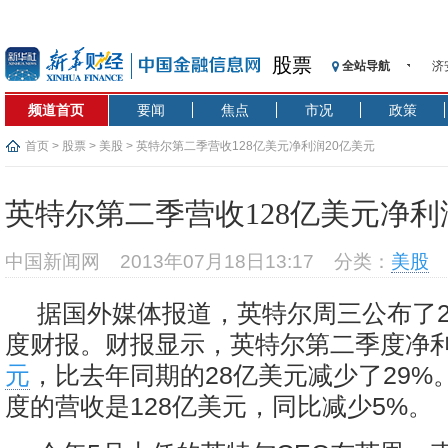
股票
济
全站导航
【
频道首页
要闻
焦点
市况
政策
记
【
首页
>
股票
>
美股
> 英特尔第二季营收128亿美元净利润20亿美元
济
【
英特尔第二季营收128亿美元净利
在
央
中国新闻网
2013年07月18日13:17
分类：
美股
基
沥
据国外媒体报道，英特尔周三公布了2
恒
度财报。财报显示，英特尔第二季度净利
济
元
，比去年同期的28亿美元减少了29%
度的营收是128亿美元，同比减少5%。