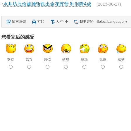
·
水井坊股价被腰斩跌出金花阵营 利润降4成
(2013-06-17)
留言反馈
打印
大
中
小
我要评论
Select Language
▼
您看完后的感受
支持
高兴
震惊
愤怒
感动
无奈
搞笑