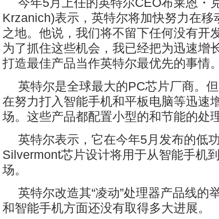
今年5月上任的英特尔CEO布莱恩・克兰
Krzanich)表示，英特尔将加快努力在
之地。他说，我们将不留下任何没有开
为了抓住这些机会，我已经把为迅速增
打造最佳产品当作英特尔最优先的事情
英特尔是全球最大的PC芯片厂商。
在努力打入智能手机和平板电脑等迅速
场。这些产品都配置小型的和节能的处
英特尔表示，它在今年5月发布的低
Silvermont芯片设计将用于从智能手
场。
英特尔改造其“凌动”处理器产品线的
和智能手机方面还没有取得多大进展。