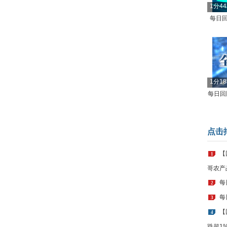
1分4
每日回
1分1
每日回顾
点击
【
1
哥农产
每
2
每
3
【
4
跌超1