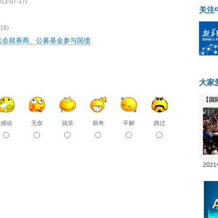
013-07-17)
关注
16)
监会就券商、公募基金参与国债
大家
【国
全线
感动
无奈
搞笑
新奇
不解
路过
20
坛