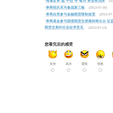
·
海通证券“超”中信“夺”银河 券业将洗牌
(2
·
券商招兵买马备战新三板
(2013-07-16)
·
券商自营参与金融期货限制放宽
(2013-07-
·
券商基金参与国债期货交易规则将出台 证
期货交易向社会征求意见
(2013-07-13)
您看完后的感受
支持
高兴
震惊
愤怒