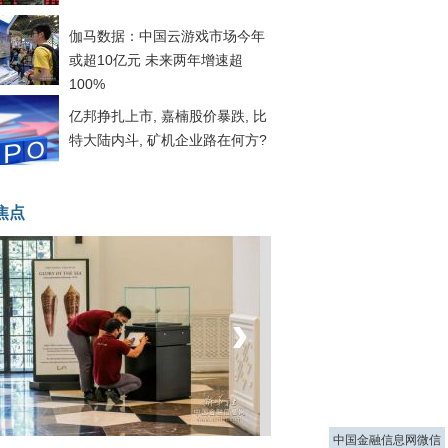
伽马数据：中国云游戏市场今年
或超10亿元 未来两年增速超
100%
亿邦挣扎上市, 嘉楠股价暴跌, 比
特大陆内斗, 矿机企业路在何方?
焦点
‹
›
菲律宾：防疫降级
中国金融信息网微信