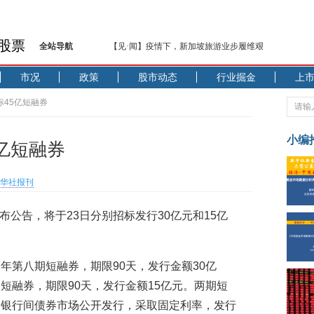
股票
全站导航
【见·闻】疫情下，新加坡旅游业步履维艰
记者手记：疫情下的香港零售业如何浴火重生？
市况
政策
股市动态
行业掘金
上
【见·闻】疫情下一家香港传统零售商的转型突围之旅
济安金信：中国基金市场数据分析周报（2020. 07.27—2020
标45亿短融券
【新华财经调查】同业存单、结构性存款玩起“跷跷板”
在“隐秘的角落”
小编
5亿短融券
央行公开市场净投放300亿元 短端资金利率明显下行
基本面及股市双轮冲击 债市回调十年期债表现最弱
华社报刊
沥青期货连续两日涨逾3% 沪银及两粕涨势喜人
恒生聚源：北斗收官之星发射成功，全产业链解析
公告，将于23日分别招标发行30亿元和15亿
济安金信：中国基金市场数据分析周报（2020. 08.17—2020
年第八期短融券，期限90天，发行金额30亿
短融券，期限90天，发行金额15亿元。两期短
国银行间债券市场公开发行，采取固定利率，发行