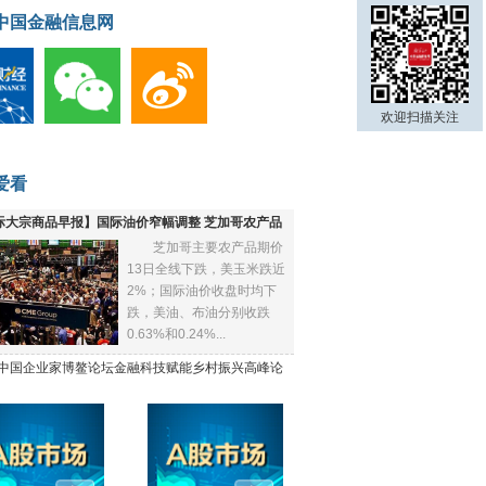
中国金融信息网
欢迎扫描关注
爱看
际大宗商品早报】国际油价窄幅调整 芝加哥农产品
芝加哥主要农产品期价
下跌
13日全线下跌，美玉米跌近
2%；国际油价收盘时均下
跌，美油、布油分别收跌
0.63%和0.24%...
21中国企业家博鳌论坛金融科技赋能乡村振兴高峰论