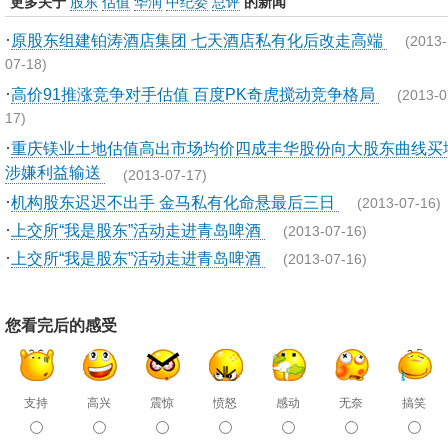
更多关于
股东
估值
华润
中纪委
总评
的新闻
·
原股东组建铂涛酒店集团 七天酒店私有化后改走高端
(2013-
07-18)
·
高价91推涨竞争对手估值 百度PK奇虎搅动竞争格局
(2013-0
17)
·
重庆镁业土地估值高出市场均价四成丰华股份向大股东曲线买
涉嫌利益输送
(2013-07-17)
·
机构股东迟迟不出手 金马私有化命悬最后三日
(2013-07-16)
·
上交所“我是股东”活动走进青岛啤酒
(2013-07-16)
·
上交所“我是股东”活动走进青岛啤酒
(2013-07-16)
您看完后的感受
支持
高兴
震惊
愤怒
感动
无奈
搞笑