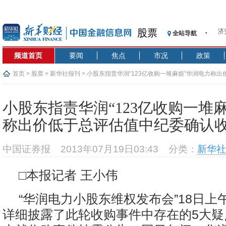
股票
全站导航
【
记
频道首页
要闻
焦点
市况
政策
【
济
首页
>
股票
>
新华社报刊
> 小股东指责华润“123亿收购一堆麻烦”华润电力称
【
在
小股东指责华润“123亿收购一堆
央
称出价低于总评估值中纪委确认
基
沥
中国证券报
2013年07月19日03:43
分类：
新华社
恒
济
□本报记者 王小伟
“华润电力小股东维权发布会”18日上
详细披露了此轮收购事件中存在的5大疑