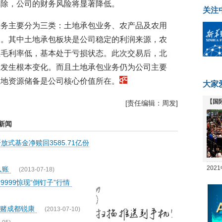
解除，公司的财务风险将显著降低。
关注
业务主要分为三类：土地承包业务、农产品及农用
务。其中土地承包板块是公司稳定的利润来源，农
但毛利率低，基本处于亏损状态。此次交易后，北
没发生根本变化。而且土地承包业务仍为公司主要
土地资源储备是公司核心价值所在。
大家
【国
[责任编辑：周发]
全线
新闻
放式基金净赎回3585.71亿份
20
入账
(2013-07-18)
坛
999惊现“倒钉子”行情
豪赌成都锐康
(2013-07-10)