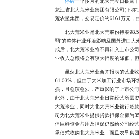
停牌
一个多月的北大荒今日披露
龙江省北大荒米业集团有限公司(下称“北
荒农垦集团，交易定价约6161万元
北大荒米业是北大荒股份持股98.
弱”的整体行业环境影响及国外进口大
成后，北大荒米业将不再计入上市公
业收入总额将会有较大幅度的降低，
虽然北大荒米业合并报表的营业
61.03%，但由于大米加工行业市场
损，且愈演愈烈，严重影响了上市公
此外，由于北大荒米业日常经营所需
大荒米业，同时为北大荒米业银行贷款提
司为北大荒米业提供贷款担保金额为3
但巨额资金占用及担保仍然给公司经
承债式收购北大荒米业，而且农垦集