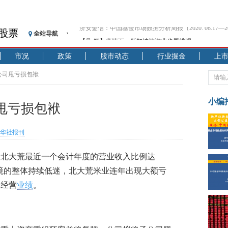
股票
全站导航
【见·闻】疫情下，新加坡旅游业步履维艰
记者手记：疫情下的香港零售业如何浴火重生？
市况
政策
股市动态
行业掘金
上
【见·闻】疫情下一家香港传统零售商的转型突围之旅
济安金信：中国基金市场数据分析周报（2020. 07.27—2020
公司甩亏损包袱
【新华财经调查】同业存单、结构性存款玩起“跷跷板”
在“隐秘的角落”
小编
甩亏损包袱
央行公开市场净投放300亿元 短端资金利率明显下行
基本面及股市双轮冲击 债市回调十年期债表现最弱
华社报刊
沥青期货连续两日涨逾3% 沪银及两粕涨势喜人
恒生聚源：北斗收官之星发射成功，全产业链解析
占北大荒最近一个会计年度的营业收入比例达
济安金信：中国基金市场数据分析周报（2020. 08.17—2020
环境的整体持续低迷，北大荒米业连年出现大额亏
的经营
业绩
。