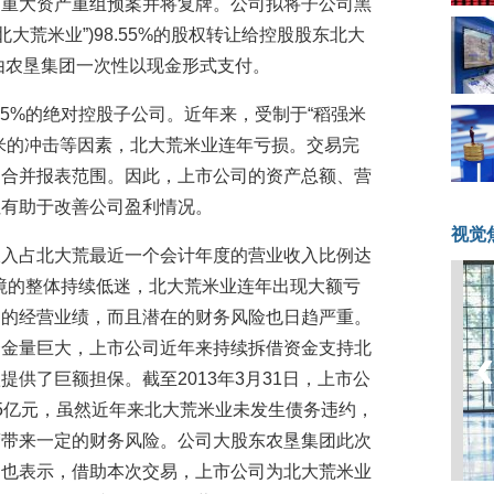
了重大资产重组预案并将复牌。公司拟将子公司黑
大荒米业”)98.55%的股权转让给控股股东北大
，由农垦集团一次性以现金形式支付。
55%的绝对控股子公司。近年来，受制于“稻强米
米的冲击等因素，北大荒米业连年亏损。交易完
司合并报表范围。因此，上市公司的资产总额、营
但有助于改善公司盈利情况。
视觉
收入占北大荒最近一个会计年度的营业收入比例达
环境的整体持续低迷，北大荒米业连年出现大额亏
司的经营业绩，而且潜在的财务风险也日趋严重。
资金量巨大，上市公司近年来持续拆借资金支持北
供了巨额担保。截至2013年3月31日，上市公
5亿元，虽然近年来北大荒米业未发生债务违约，
营带来一定的财务风险。公司大股东农垦集团此次
团也表示，借助本次交易，上市公司为北大荒米业