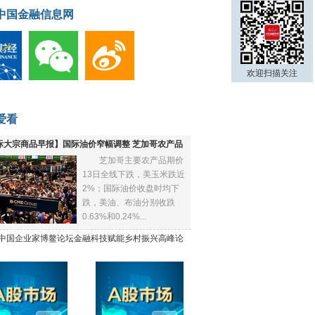
中国金融信息网
欢迎扫描关注
爱看
际大宗商品早报】国际油价窄幅调整 芝加哥农产品
芝加哥主要农产品期价
下跌
13日全线下跌，美玉米跌近
2%；国际油价收盘时均下
跌，美油、布油分别收跌
0.63%和0.24%...
21中国企业家博鳌论坛金融科技赋能乡村振兴高峰论