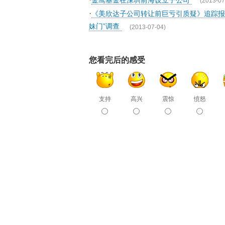
金鹰基金在深圳前海设立子公司
(2013-07
·
《美欣达子公司转让前巨亏引质疑》追踪报
妹门”调查
(2013-07-04)
您看完后的感受
支持
高兴
震惊
愤怒