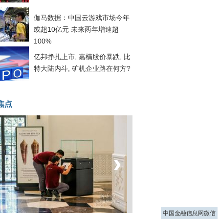
伽马数据：中国云游戏市场今年
或超10亿元 未来两年增速超
100%
亿邦挣扎上市, 嘉楠股价暴跌, 比
特大陆内斗, 矿机企业路在何方?
焦点
‹
›
菲律宾：防疫降级
中国金融信息网微信