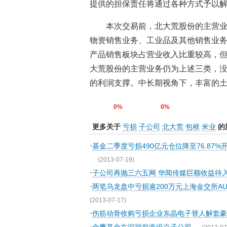
提供的担保责任将通过各种方式予以
本次交易前，北大荒股份的主营
物资销售业务、工业品及其他销售业
产品销售板块占营业收入比重较高，
大荒股份的主营业务仍为上述三类，
的利润支撑。中长期视角下，丰富的
0%
0%
更多关于
亏损
子公司
北大荒
包袱
米业
的
·
基金二季度亏损490亿元仓位降至76.87%开
(2013-07-19)
·
子公司再抛三六五网 华闻传媒巨额收益待
·
两笔乌龙盘中亏损逾200万元上海金交所AU9
(2013-07-17)
·
伤筋动骨收购亏损企业东晶电子替人解套
·