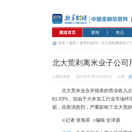
频道首页
要闻
焦点
首页
>
股票
>
新华社报刊
> 北大荒剥离米业子
北大荒剥离米业子公司
上海证券报
2013年07月19日04:11
分类：
新
北大荒米业合并报表的营业收入
61.03%，但由于大米加工行业市场
损，且愈演愈烈，严重影响了北大荒
⊙记者 张海英 ○编辑 全泽源