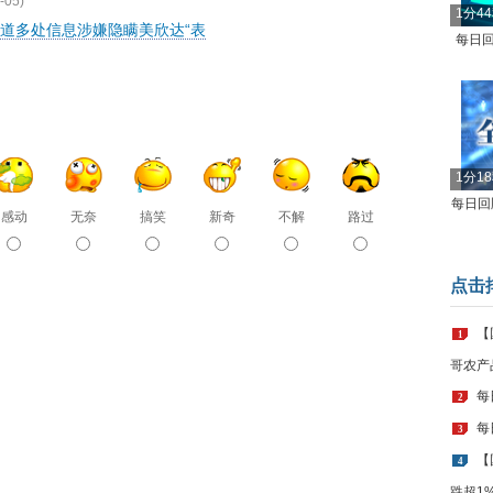
-05)
1分4
道多处信息涉嫌隐瞒美欣达“表
每日回
1分1
每日回顾
感动
无奈
搞笑
新奇
不解
路过
点击
【
1
哥农产
每
2
每
3
【
4
跌超1