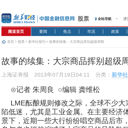
股票
全站导航
济
【
频道首页
要闻
焦点
市况
政策
记
【
首页
>
股票
>
新华社报刊
> 故事的续集：大宗商品挥别超级周期
济
【
故事的续集：大宗商品挥别超级
在
央
上海证券报
2013年07月19日04:11
分类：
新华社
基
沥
⊙记者 朱周良 ○编辑 龚维松
恒
LME酝酿规则修改之际，全球不少大
陷低迷，尤其是工业金属。在主要经济
景下，近期一些大行纷纷唱空商品后市