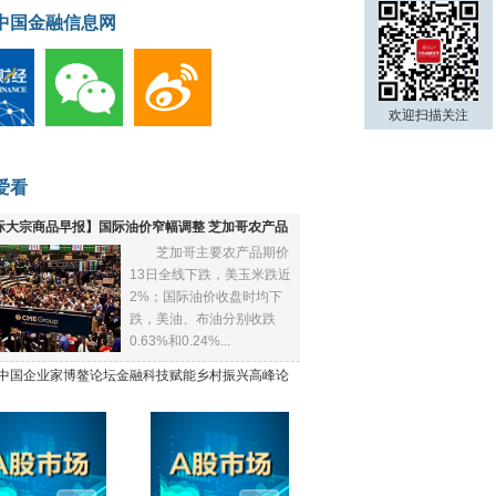
中国金融信息网
欢迎扫描关注
爱看
际大宗商品早报】国际油价窄幅调整 芝加哥农产品
芝加哥主要农产品期价
下跌
13日全线下跌，美玉米跌近
2%；国际油价收盘时均下
跌，美油、布油分别收跌
0.63%和0.24%...
21中国企业家博鳌论坛金融科技赋能乡村振兴高峰论