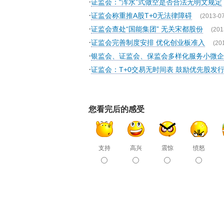
·
证监会：“浑水”式做空是否合法无明文规定
·
证监会称重推A股T+0无法律障碍
(2013-07
·
证监会查处“国能集团” 无关宋都股份
(201
·
证监会完善制度安排 优化创业板准入
(20
·
银监会、证监会、保监会多样化服务小微企
·
证监会：T+0交易无时间表 鼓励优先股发
您看完后的感受
支持
高兴
震惊
愤怒