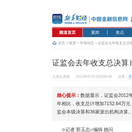
频道首页
要闻
焦点
首页
>
股票
>
市场动态
> 证监会去年收支总决算
证监会去年收支总决算1
上海证券报
2013年07月19日08:48
分类：
市
核心提示：
数据显示，证监会2012年
年相比，收支总计增加7152.64万
监会本级决算和36家派出机构决算
⊙记者 郭玉志○编辑 姚问