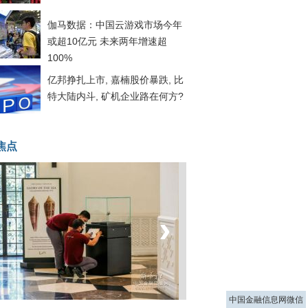
伽马数据：中国云游戏市场今年
或超10亿元 未来两年增速超
100%
亿邦挣扎上市, 嘉楠股价暴跌, 比
特大陆内斗, 矿机企业路在何方?
焦点
‹
›
菲律宾：防疫降级
中国金融信息网微信