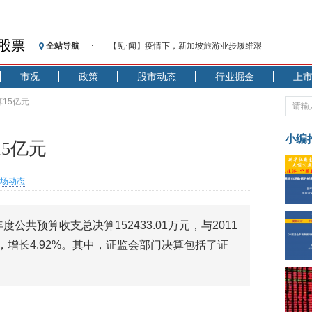
股票
全站导航
【见·闻】疫情下，新加坡旅游业步履维艰
记者手记：疫情下的香港零售业如何浴火重生？
市况
政策
股市动态
行业掘金
上
【见·闻】疫情下一家香港传统零售商的转型突围之旅
济安金信：中国基金市场数据分析周报（2020. 07.27—2020
15亿元
【新华财经调查】同业存单、结构性存款玩起“跷跷板”
在“隐秘的角落”
小编
5亿元
央行公开市场净投放300亿元 短端资金利率明显下行
基本面及股市双轮冲击 债市回调十年期债表现最弱
场动态
沥青期货连续两日涨逾3% 沪银及两粕涨势喜人
恒生聚源：北斗收官之星发射成功，全产业链解析
度公共预算收支总决算152433.01万元，与2011
济安金信：中国基金市场数据分析周报（2020. 08.17—2020
元，增长4.92%。其中，证监会部门决算包括了证
。