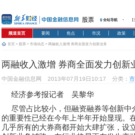
股票
全站导航
【
记
频道首页
要闻
焦点
市况
政策
【
济
首页
>
股票
>
市场动态
> 两融收入激增 券商全面发力创新业务
【
在
两融收入激增 券商全面发力创新
央
基
中国金融信息网
2013年07月19日10:17
分类：
市
沥
恒
经济参考报记者 吴黎华
济
尽管占比较小，但融资融券等创新中
的重要性已经在今年上半年开始显现。
几乎所有的大券商都开始大肆扩张，设