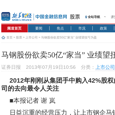
股票
济
全站导航
【
频道首页
要闻
焦点
市况
政策
记
【
首页
>
股票
>
上市公司
> 马钢股份欲卖50亿“家当” 业绩望扭亏为盈
济
【
马钢股份欲卖50亿“家当” 业绩望
在
央
证券日报
2013年07月19日10:56
分类：
上市公司
基
沥
2012年刚刚从集团手中购入42%股
恒
司的去向最令人关注
济
■本报记者 谢 岚
日益沉重的经营压力，让上市钢企马