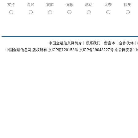
支持
高兴
震惊
愤怒
感动
无奈
搞笑
中国金融信息网简介
┊
联系我们
┊
留言本
┊
合作伙伴
┊
中国金融信息网
版权所有
京ICP证120153号
京ICP备19048227号 京公网安备11