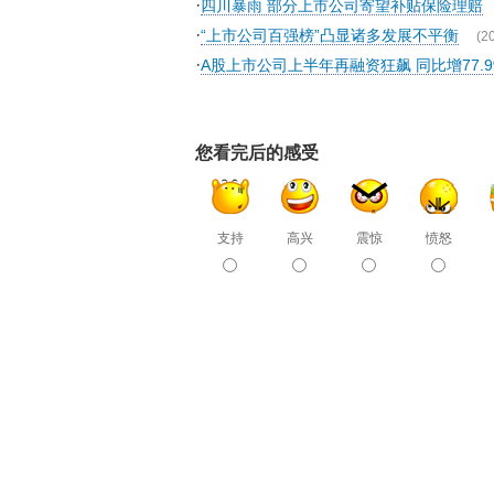
·
四川暴雨 部分上市公司寄望补贴保险理赔
·
“上市公司百强榜”凸显诸多发展不平衡
(2
·
A股上市公司上半年再融资狂飙 同比增77.9
您看完后的感受
支持
高兴
震惊
愤怒