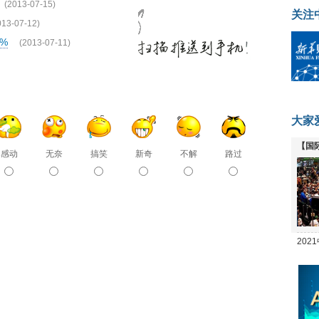
(2013-07-15)
关注
013-07-12)
%
(2013-07-11)
大家
【国
感动
无奈
搞笑
新奇
不解
路过
全线
20
坛