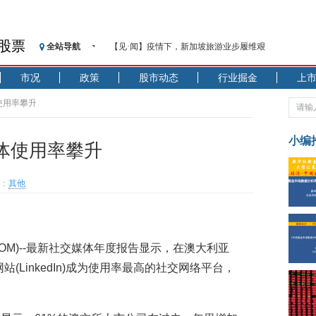
股票
全站导航
【见·闻】疫情下，新加坡旅游业步履维艰
记者手记：疫情下的香港零售业如何浴火重生？
市况
政策
股市动态
行业掘金
上
【见·闻】疫情下一家香港传统零售商的转型突围之旅
济安金信：中国基金市场数据分析周报（2020. 07.27—2020
使用率攀升
【新华财经调查】同业存单、结构性存款玩起“跷跷板”
在“隐秘的角落”
小编
体使用率攀升
央行公开市场净投放300亿元 短端资金利率明显下行
基本面及股市双轮冲击 债市回调十年期债表现最弱
：
其他
沥青期货连续两日涨逾3% 沪银及两粕涨势喜人
恒生聚源：北斗收官之星发射成功，全产业链解析
济安金信：中国基金市场数据分析周报（2020. 08.17—2020
A08.COM)--最新社交媒体年度报告显示，在澳大利亚
站(LinkedIn)成为使用率最高的社交网络平台，