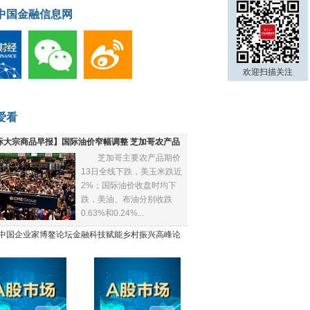
中国金融信息网
欢迎扫描关注
爱看
际大宗商品早报】国际油价窄幅调整 芝加哥农产品
芝加哥主要农产品期价
下跌
13日全线下跌，美玉米跌近
2%；国际油价收盘时均下
跌，美油、布油分别收跌
0.63%和0.24%...
21中国企业家博鳌论坛金融科技赋能乡村振兴高峰论