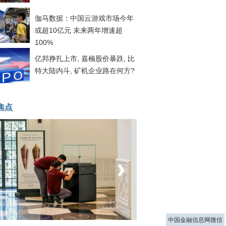
伽马数据：中国云游戏市场今年
或超10亿元 未来两年增速超
100%
亿邦挣扎上市, 嘉楠股价暴跌, 比
特大陆内斗, 矿机企业路在何方?
焦点
‹
›
菲律宾：防疫降级
中国金融信息网微信