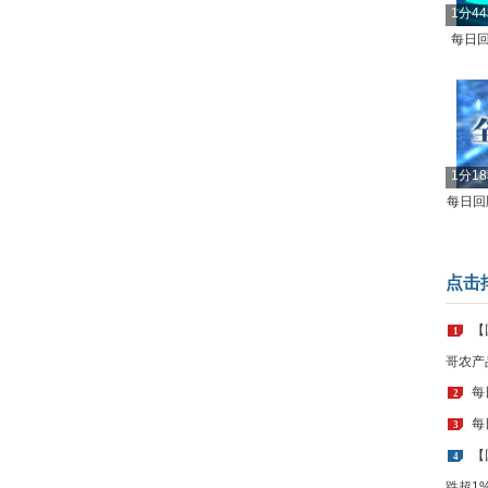
1分4
每日回
1分1
每日回顾
点击
【
1
哥农产
每
2
每
3
【
4
跌超1