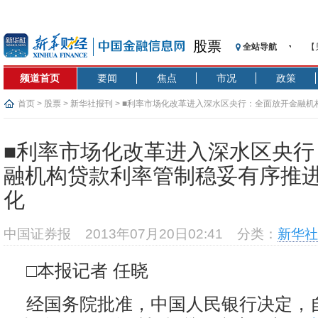
股票
全站导航
【
记
频道首页
要闻
焦点
市况
政策
【
济
首页
>
股票
>
新华社报刊
> ■利率市场化改革进入深水区央行：全面放开金融
【
率市场化
在
■利率市场化改革进入深水区央行
央
融机构贷款利率管制稳妥有序推
基
化
沥
恒
中国证券报
2013年07月20日02:41
分类：
新华社
济
□本报记者 任晓
经国务院批准，中国人民银行决定，自2