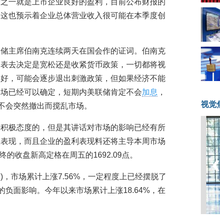
素之一就是上市企业良好的盈利，目前公布财报的
，这也预示着企业总体营业收入很可能在本季度创
联储主席伯南克连续两天在国会作的证词。伯南克
间表去决定是宽松还是收紧货币政策，一切都将视
向好，可能会逐步退出刺激政策，但如果经济不能
市场已经可以确定，短期内美联储肯定不会
加息
，
视觉
而不会突然撤出而搅乱市场。
持积极态度的，但是其讲话对市场的影响已经有所
报表现，而且企业的盈利表现料还将主导本周市场
终的收盘新高定格在周五的1692.09点。
较)，市场累计上涨7.56%，一定程度上已经摆脱了
的负面影响。今年以来市场累计上涨18.64%，在