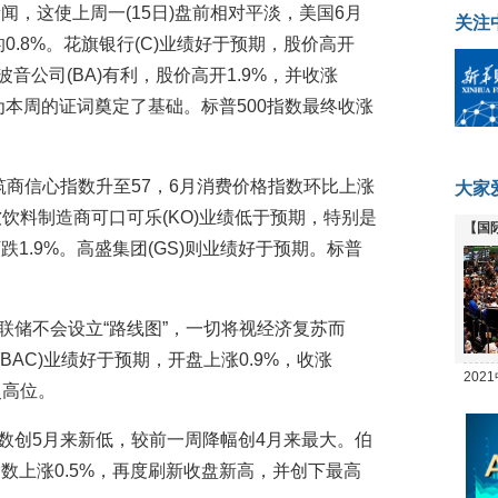
，这使上周一(15日)盘前相对平淡，美国6月
关注
0.8%。花旗银行(C)业绩好于预期，股价高开
波音公司(BA)有利，股价高开1.9%，并收涨
为本周的证词奠定了基础。标普500指数最终收涨
建筑商信心指数升至57，6月消费价格指数环比上涨
大家
。软饮料制造商可口可乐(KO)业绩低于预期，特别是
【国
1.9%。高盛集团(GS)则业绩好于预期。标普
全线
美联储不会设立“路线图”，一切将视经济复苏而
BAC)业绩好于预期，开盘上涨0.9%，收涨
20
史高位。
坛
人数创5月来新低，较前一周降幅创4月来最大。伯
数上涨0.5%，再度刷新收盘新高，并创下最高