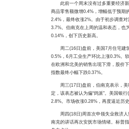
此前一个周末没有过多重要经济新闻
商品零售额微增0.4%，增幅低于预期的
2.4%，最终收涨2%。由于初步调查对
3.7%。伯南克在上周的温和表态，也
0.14%，创下历史新高。
周二(16日)盘前，美国7月住宅
0.5%，6月工业生产环比上涨0.3%
在欧洲和北美的销售出现下滑，股价下跌
指数最终小幅下跌0.37%。
周三(17日)盘前，伯南克表示，
定，该表态被认为偏“鸽派”。美国银行(
2.8%。市场收涨0.28%，再度逼近历
周四(18日)周首次申领失业救济
南克的讲话再次安抚市场情绪。标普指