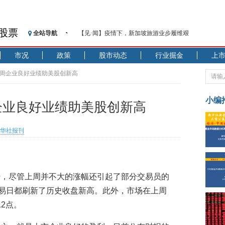
股票
全站导航
【见·闻】疫情下，新加坡旅游业步履维艰
记者手记：疫情下的香港零售业如何浴火重生？
市况
政策
股市动态
行业掘金
上
【见·闻】疫情下一家香港传统零售商的转型突围之旅
济安金信：中国基金市场数据分析周报（2020. 07.27—2020
一周企业良好业绩助美股创新高
【新华财经调查】同业存单、结构性存款玩起“跷跷板”
在“隐秘的角落”
小编
企业良好业绩助美股创新高
央行公开市场净投放300亿元 短端资金利率明显下行
基本面及股市双轮冲击 债市回调十年期债表现最弱
华社报刊
沥青期货连续两日涨逾3% 沪银及两粕涨势喜人
恒生聚源：北斗收官之星发射成功，全产业链解析
济安金信：中国基金市场数据分析周报（2020. 08.17—2020
势，尽管上周并不大的涨幅还引起了部分交易员的
交易日都刷新了历史收盘新高。此外，市场在上周
12点。