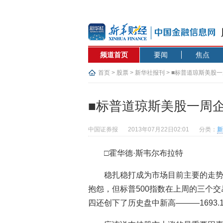
频道首页
要闻
焦点
首页
>
股票
>
新华社报刊
> ■标普道琼斯美股
■标普道琼斯美股一周
中国证券报
2013年07月22日02:01
分类：
新
□霍华德·斯韦尔布拉特
稳扎稳打成为市场目前主要的走
抱怨，但标普500指数在上周的三个
四还创下了历史盘中新高———1693.