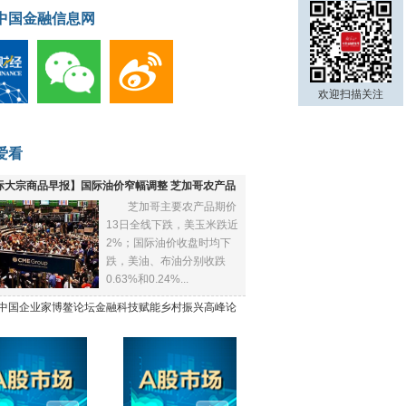
中国金融信息网
欢迎扫描关注
爱看
际大宗商品早报】国际油价窄幅调整 芝加哥农产品
芝加哥主要农产品期价
下跌
13日全线下跌，美玉米跌近
2%；国际油价收盘时均下
跌，美油、布油分别收跌
0.63%和0.24%...
21中国企业家博鳌论坛金融科技赋能乡村振兴高峰论