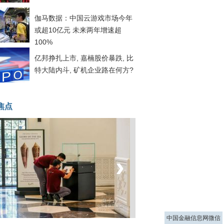
伽马数据：中国云游戏市场今年
或超10亿元 未来两年增速超
100%
亿邦挣扎上市, 嘉楠股价暴跌, 比
特大陆内斗, 矿机企业路在何方?
焦点
‹
›
菲律宾：防疫降级
中国金融信息网微信