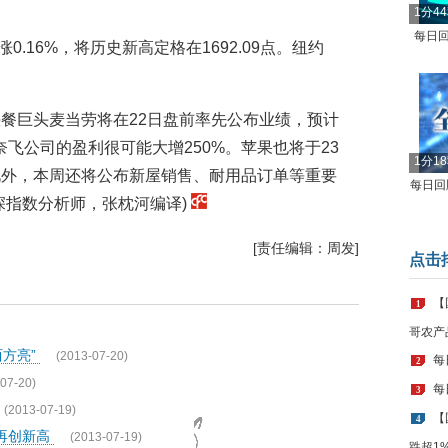
1分4
每日回
0.16%，将历史新高定格在1692.09点。纽约
餐巨头麦当劳将在22日盘前率先公布业绩，预计
飞公司的盈利很可能大增250%。苹果也将于23
1分1
此外，本周还将公布新屋销售、耐用品订单等重要
每日回顾
深指数分析师，张枕河编译)
[责任编辑：周发]
点击
【
1
哥农产
西方亮”
(2013-07-20)
每
2
07-20)
每
3
(2013-07-19)
【
4
再创新高
(2013-07-19)
跌超1