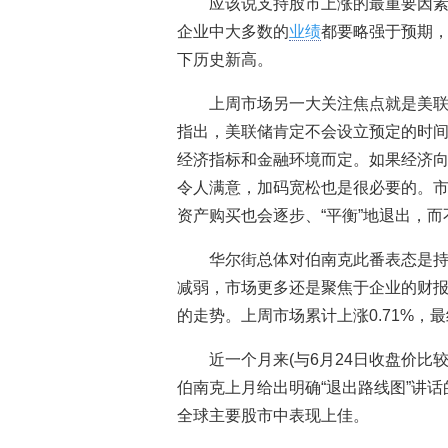
应该说支持股市上涨的最重要因
企业中大多数的
业绩
都要略强于预期
下历史新高。
上周市场另一大关注焦点就是美
指出，美联储肯定不会设立预定的时
经济指标和金融环境而定。如果经济
令人满意，加码宽松也是很必要的。
资产购买也会逐步、“平衡”地退出，
华尔街总体对伯南克此番表态是
减弱，市场更多还是聚焦于企业的财
的走势。上周市场累计上涨0.71%，最
近一个月来(与6月24日收盘价比
伯南克上月给出明确“退出路线图”讲话
全球主要股市中表现上佳。