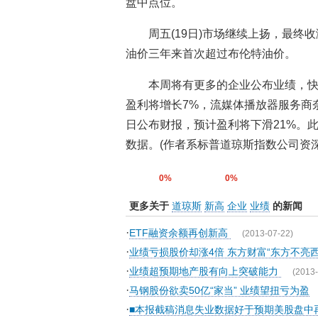
盘中点位。
周五(19日)市场继续上扬，最终收涨
油价三年来首次超过布伦特油价。
本周将有更多的企业公布业绩，快
盈利将增长7%，流媒体播放器服务商奈
日公布财报，预计盈利将下滑21%。
数据。(作者系标普道琼斯指数公司资
0%
0%
更多关于
道琼斯
新高
企业
业绩
的新闻
·
ETF融资余额再创新高
(2013-07-22)
·
业绩亏损股价却涨4倍 东方财富“东方不亮
·
业绩超预期地产股有向上突破能力
(2013-
·
马钢股份欲卖50亿“家当” 业绩望扭亏为盈
·
■本报截稿消息失业数据好于预期美股盘中