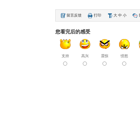
留言反馈
打印
大
中
小
您看完后的感受
支持
高兴
震惊
愤怒