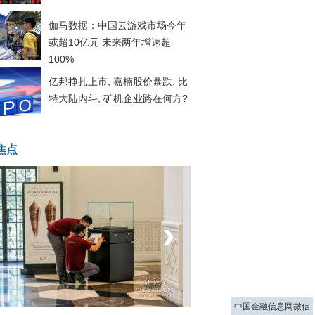
伽马数据：中国云游戏市场今年
或超10亿元 未来两年增速超
100%
亿邦挣扎上市, 嘉楠股价暴跌, 比
特大陆内斗, 矿机企业路在何方?
焦点
‹
›
菲律宾：防疫降级
中国金融信息网微信