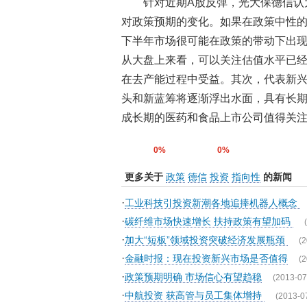
针对近期A股反弹，光大保德信认
对政策预期的变化。如果在政策中性
下半年市场很可能在政策的带动下出
从大盘上来看，可以关注估值水平已
在去产能过程中受益。其次，代表新
头和新蓝筹将逐渐浮出水面，具有长
成长期的医药和食品上市公司值得关
0%
0%
更多关于
政策
德信
投资
指向性
的新闻
·
工业科技引投资新潮各地追捧机器人概念
·
碳纤维市场快速增长 扶持政策有望加码
·
加大“短板”领域投资突破经济发展瓶颈
(2
·
金融时报：现在投资新兴市场是否值得
(2
·
政策预期明确 市场信心有望趋稳
(2013-07
·
中航投资 获高管与员工集体增持
(2013-0