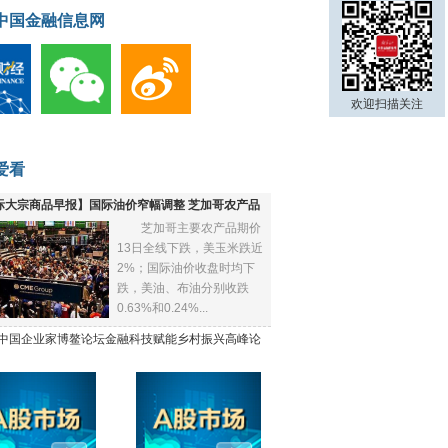
中国金融信息网
欢迎扫描关注
爱看
际大宗商品早报】国际油价窄幅调整 芝加哥农产品
芝加哥主要农产品期价
下跌
13日全线下跌，美玉米跌近
2%；国际油价收盘时均下
跌，美油、布油分别收跌
0.63%和0.24%...
21中国企业家博鳌论坛金融科技赋能乡村振兴高峰论