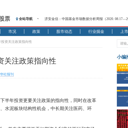
股票
全站导航
济安金信：中国基金市场数据分析周报（2020. 08.17—2020
【见·闻】疫情下，新加坡旅游业步履维艰
市况
政策
股市动态
行业掘金
上
记者手记：疫情下的香港零售业如何浴火重生？
【见·闻】疫情下一家香港传统零售商的转型突围之旅
年投资关注政策指向性
济安金信：中国基金市场数据分析周报（2020. 07.27—2020
【新华财经调查】同业存单、结构性存款玩起“跷跷板”
小编
资关注政策指向性
在“隐秘的角落”
央行公开市场净投放300亿元 短端资金利率明显下行
华社报刊
基本面及股市双轮冲击 债市回调十年期债表现最弱
沥青期货连续两日涨逾3% 沪银及两粕涨势喜人
恒生聚源：北斗收官之星发射成功，全产业链解析
，下半年投资更要关注政策的指向性，同时在改革
融、水泥板块结构性机会，中长期关注医药、环