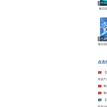
1分4
每日回
1分1
每日回顾
点击
【
1
哥农产
每
2
每
3
【
4
跌超1