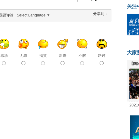
关注
分享到：
我要评论
Select Language
▼
大家
感动
无奈
搞笑
新奇
不解
路过
【国
全线
20
坛