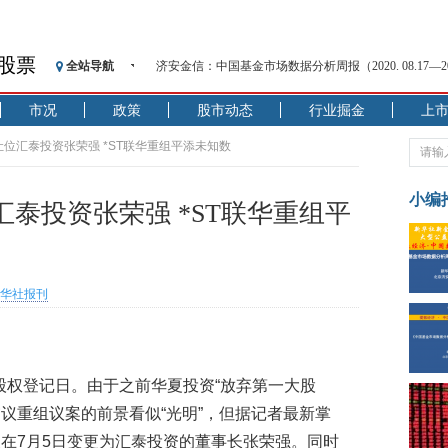
股票
全站导航
济安金信：中国基金市场数据分析周报（2020. 08.17—2020
【见·闻】疫情下，新加坡旅游业步履维艰
市况
政策
股市动态
行业掘金
上
记者手记：疫情下的香港零售业如何浴火重生？
【见·闻】疫情下一家香港传统零售商的转型突围之旅
让位汇泰投资张荣强 *ST联华重组平添未知数
济安金信：中国基金市场数据分析周报（2020. 07.27—2020
【新华财经调查】同业存单、结构性存款玩起“跷跷板”
小编
泰投资张荣强 *ST联华重组平
在“隐秘的角落”
央行公开市场净投放300亿元 短端资金利率明显下行
基本面及股市双轮冲击 债市回调十年期债表现最弱
华社报刊
沥青期货连续两日涨逾3% 沪银及两粕涨势喜人
恒生聚源：北斗收官之星发射成功，全产业链解析
东股权登记日。由于之前华夏投资“放弃第一大股
审议重组议案的前景看似“光明”，但据记者最新掌
在7月5日变更为汇泰投资的董事长张荣强。同时