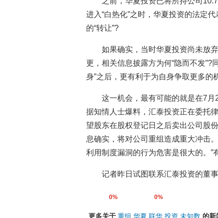
之前，华夏投资已将所持公司10.
进入“白热化”之时，华夏投资的法定
的“转让”?
如果确实，当时华夏投资尚未放
更，相关信息披露方为何“隐而不发”?
身”之后，更有利于为自身争取更多的
这一机会，最有可能的就是在7月2
据知情人士爆料，汇泰投资正在委托律
望股东在股权登记日之后卖出公司股份
息确实，将对公司重组造成重大冲击。
利用制度漏洞的行为危害是很大的。”
记者昨日试图联系汇泰投资的董
0%
0%
更多关于
重组
华夏
联华
投资
未知数
的新