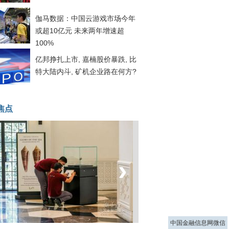
伽马数据：中国云游戏市场今年
或超10亿元 未来两年增速超
100%
亿邦挣扎上市, 嘉楠股价暴跌, 比
特大陆内斗, 矿机企业路在何方?
焦点
‹
›
菲律宾：防疫降级
中国金融信息网微信