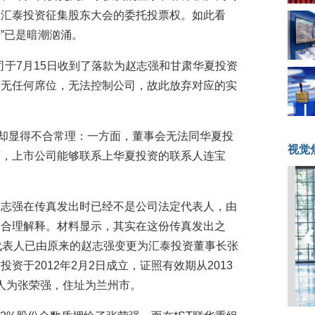
表汇泰投资征集股东大会的委托投票权。如此看
击”已是暗潮汹涌。
公司于7月15日收到了落款为赵志强和甘肃华夏投资
会无任何席位，无法控制公司，故此放弃对应的实
应却显得不合常理：一方面，董事会无法同华夏投
视觉
面，上市公司能够联系上华夏投资的联系人连宝
赵志强在传真发出时已经不是公司法定代表人，由
了合理解释。材料显示，其实在这份传真发出之
代表人已由原来的赵志强变更为汇泰投资董事长张
资于2012年2月2日成立，证照有效期从2013
代表人为张荣强，住址为兰州市。