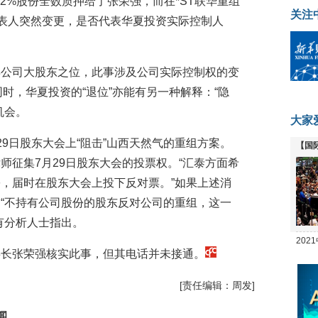
72%股份全数质押给了张荣强，而在*ST联华重组
关注
代表人突然变更，是否代表华夏投资实际控制人
弃公司大股东之位，此事涉及公司实际控制权的变
同时，华夏投资的“退位”亦能有另一种解释：“隐
机会。
大家
9日股东大会上“阻击”山西天然气的重组方案。
【国
师征集7月29日股东大会的投票权。“汇泰方面希
全线
，届时在股东大会上投下反对票。”如果上述消
“不持有公司股份的股东反对公司的重组，这一
有分析人士指出。
20
事长张荣强核实此事，但其电话并未接通。
坛
[责任编辑：周发]
闻