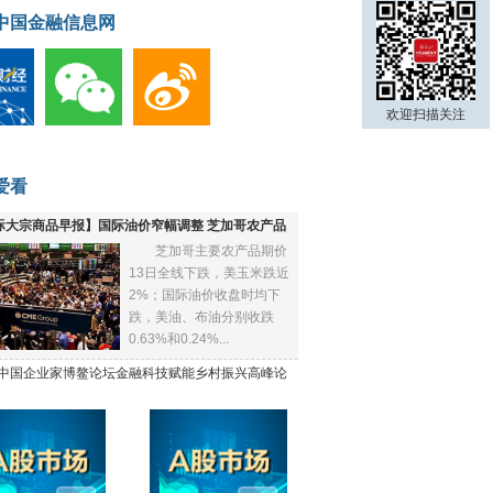
中国金融信息网
欢迎扫描关注
爱看
际大宗商品早报】国际油价窄幅调整 芝加哥农产品
芝加哥主要农产品期价
下跌
13日全线下跌，美玉米跌近
2%；国际油价收盘时均下
跌，美油、布油分别收跌
0.63%和0.24%...
21中国企业家博鳌论坛金融科技赋能乡村振兴高峰论