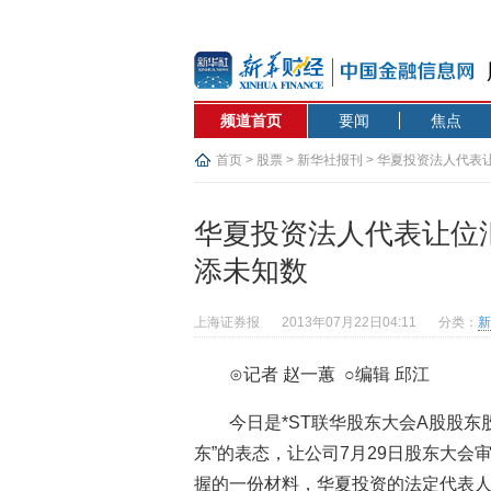
频道首页
要闻
焦点
首页
>
股票
>
新华社报刊
> 华夏投资法人代表
华夏投资法人代表让位汇
添未知数
上海证券报
2013年07月22日04:11
分类：
新
⊙记者 赵一蕙 ○编辑 邱江
今日是*ST联华股东大会A股股
东”的表态，让公司7月29日股东大会
握的一份材料，华夏投资的法定代表人