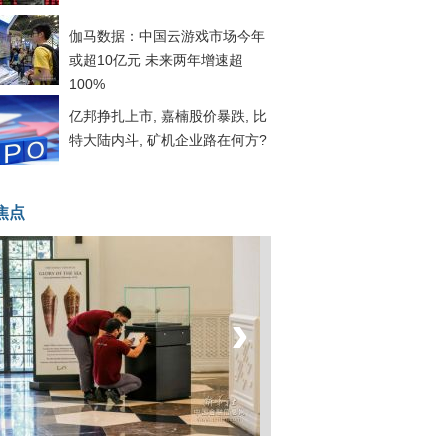
伽马数据：中国云游戏市场今年
或超10亿元 未来两年增速超
100%
亿邦挣扎上市, 嘉楠股价暴跌, 比
特大陆内斗, 矿机企业路在何方?
焦点
‹
›
坐上火车看老挝