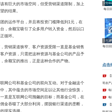
1分4
应该有巨大的市场空间，但受营销渠道限制，加上
每日回
期望的结果。
团的运作平台，并且将投资门槛降低到1元，在
平台，余额宝吸引了众多用户转入资金，然后以口
了正循环。
1分1
每日回顾
言，营销渠道狭窄、客户资源受限一直是基金销售
的客户资源，只需把这种资源与基金公司的产品予
场，余额宝的推出，正是这种合作的产物。
点击
【
1
互联网公司和基金公司的双向互动。对于金融这个
哥农产
境中，其中蕴含的市场空间足以让其他行业惊羡，
每
2
，一直是互联网公司觊觎的目标；而基金公司，在
每
3
随佣金吞噬了大部分利润，摆脱银行渠道的垄断，
【
4
临的现实选择。
跌超1