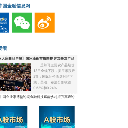
中国金融信息网
爱看
际大宗商品早报】国际油价窄幅调整 芝加哥农产品
芝加哥主要农产品期价
下跌
13日全线下跌，美玉米跌近
2%；国际油价收盘时均下
跌，美油、布油分别收跌
0.63%和0.24%...
21中国企业家博鳌论坛金融科技赋能乡村振兴高峰论