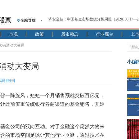
股票
全站导航
【见·闻】疫情下，新加坡旅游业步履维艰
记者手记：疫情下的香港零售业如何浴火重生？
市况
政策
股市动态
行业掘金
上
【见·闻】疫情下一家香港传统零售商的转型突围之旅
济安金信：中国基金市场数据分析周报（2020. 07.27—2020
 营销涌动大变局
【新华财经调查】同业存单、结构性存款玩起“跷跷板”
在“隐秘的角落”
小编
销涌动大变局
央行公开市场净投放300亿元 短端资金利率明显下行
基本面及股市双轮冲击 债市回调十年期债表现最弱
华社报刊
沥青期货连续两日涨逾3% 沪银及两粕涨势喜人
恒生聚源：北斗收官之星发射成功，全产业链解析
仿佛一阵旋风，短短一个月销售额就突破百亿元，
济安金信：中国基金市场数据分析周报（2020. 08.17—2020
，让此前倚重传统银行券商渠道的基金销售，开始
和基金公司的双向互动。对于金融这个庞然大物来
蕴含的市场空间足以让其他行业垂涎，通过技术在