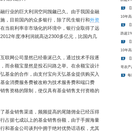
【
5
金融行业的巨大利润空间觊觎已久。由于我国金融
10年
措施，目前国内的众多银行，除了民生银行和
外资
【
6
而在当前利率非市场化的环境中，银行业取得了远
跌超1
012年度净利润就高达2300多亿元，比国内几
【
7
10年
，互联网公司显然已经垂涎已久，通过技术手段逐
【
8
择，而余额宝显然是投石问路之举。在余额宝设计
哥农产
天弘基金的合作，由支付宝向天弘基金提供购买入
每
9
，基金消费服务费被改称为技术服务费和端口费
金销售资格的限制，使仅具有基金销售支付资格的
断了基金销售渠道，频频提高的尾随佣金已经压得
银行占据七成以上的基金销售份额，由于手握海量
银行和基金公司谈判中拥于绝对优势话语权，尤其