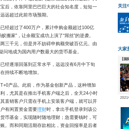
关注
付宝后，依靠阿里巴巴巨大的社会知名度，短短一
，远远超过此前市场预期。
经超过了400万户，累计申购金额超过100亿
蚁搬家”，让余额宝成功上演了“屌丝”的逆袭。
有两三千元，但是并不妨碍申购额突破百亿元。由
大家
无疑问地成为国内用户数最大的货币基金。
【国
已经逐渐回落到正常水平，远远没有6月中下旬
全线
然在持续不断地增加。
T+0产品。此前，作为基金创新产品，这种增加
利，尤其是在推出手机客户端之后，全天24小时
20
：其直销客户只需在手机上安装客户端，就可以开
坛
账户有闲置资金需要
理财
时，拿出手机登录到该公
购货币基金，实现随时随地理财；急需要钱时，可
到账。而和同期活期存款相比，资金回报率是后者