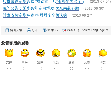
·
股价暴跌定增告吹 “餐饮第一股”湘鄂情怎么了？
(2013-07-04)
·
晚间公告：延华智能定向增发 大东南获补助
(2013-06-30)
·
雏鹰农牧定增募资 控股股东全额认购
(2013-06-27)
留言反馈
打印
大
中
小
我要评论
Select Language
▼
您看完后的感受
支持
高兴
震惊
愤怒
感动
无奈
搞笑