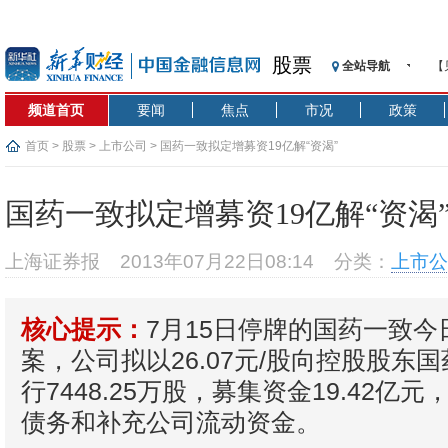
股票
全站导航
【
记
频道首页
要闻
焦点
市况
政策
【
济
首页
>
股票
>
上市公司
> 国药一致拟定增募资19亿解“资渴”
【
在
国药一致拟定增募资19亿解“资渴
央
基
上海证券报
2013年07月22日08:14
分类：
上市公
沥
恒
7月15日停牌的国药一致
核心提示：
济
案，公司拟以26.07元/股向控股股东
行7448.25万股，募集资金19.42亿
债务和补充公司流动资金。