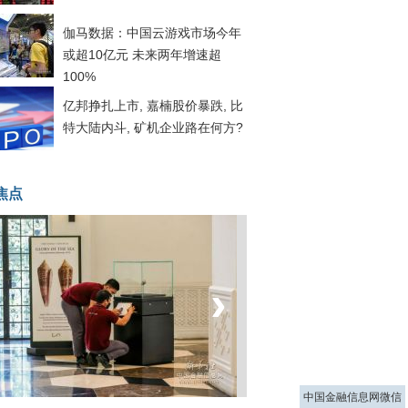
伽马数据：中国云游戏市场今年
或超10亿元 未来两年增速超
100%
亿邦挣扎上市, 嘉楠股价暴跌, 比
特大陆内斗, 矿机企业路在何方?
焦点
‹
›
菲律宾：防疫降级
中国金融信息网微信