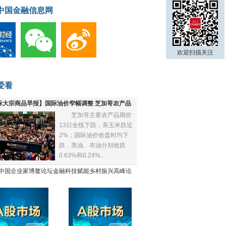
中国金融信息网
欢迎扫描关注
爱看
际大宗商品早报】国际油价窄幅调整 芝加哥农产品
芝加哥主要农产品期价
下跌
13日全线下跌，美玉米跌近
2%；国际油价收盘时均下
跌，美油、布油分别收跌
0.63%和0.24%...
21中国企业家博鳌论坛金融科技赋能乡村振兴高峰论