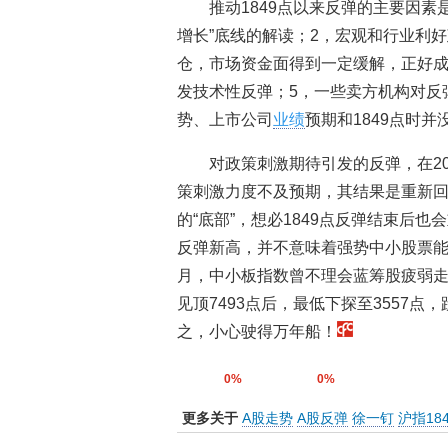
推动1849点以来反弹的主要因素
增长”底线的解读；2，宏观和行业利
仓，市场资金面得到一定缓解，正好成
发技术性反弹；5，一些卖方机构对反
势、上市公司
业绩
预期和1849点时
对政策刺激期待引发的反弹，在20
策刺激力度不及预期，其结果是重新
的“底部”，想必1849点反弹结束后
反弹新高，并不意味着强势中小股票能长
月，中小板指数曾不理会蓝筹股疲弱走
见顶7493点后，最低下探至3557
之，小心驶得万年船！
0%
0%
更多关于
A股走势
A股反弹
徐一钉
沪指18