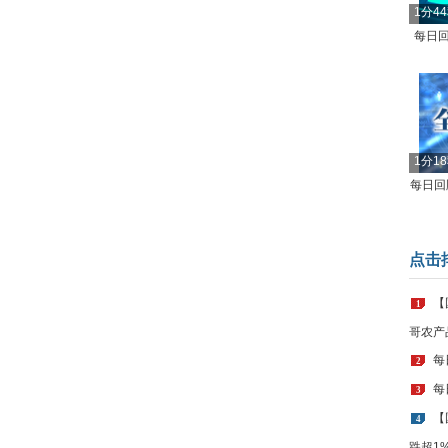
1分4
每日回
1分1
每日回顾
点击
【
1
哥农产
每
2
每
3
【
4
跌超1