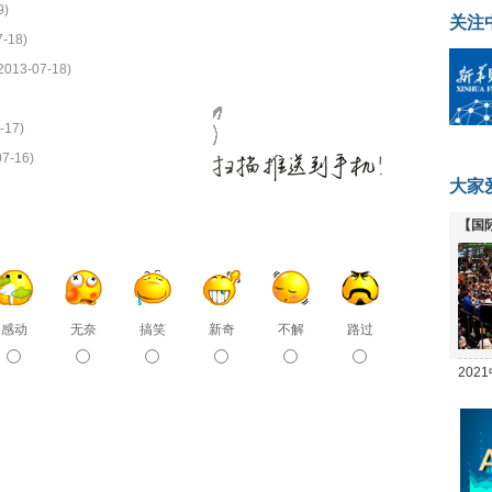
9)
关注
7-18)
2013-07-18)
-17)
07-16)
大家
【国
全线
感动
无奈
搞笑
新奇
不解
路过
20
坛