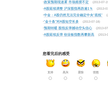
·
政策预期现迷雾 市场摇摆不定
(2013-07-1
·
A股延续调整 沪深股指再跌逾1％
(2013-0
·
中金：A股仍然无法完全确定中央“底线”
(
·
“金十条”对A股短空长多
(2013-07-18)
·
预期转暖 股指反弹撼动空头信心
(2013-07
·
A股延续反弹 创业板指数再攀新高
(2013-
您看完后的感受
支持
高兴
震惊
愤怒