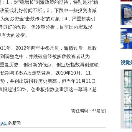
是：1，对“稳增长”刺激政策的期待，特别是对“稳
好政策或利好传闻不断；3，下跌中一些投资者减
为短炒资金“击鼓传花”的对象；4，严重超卖引
弹良好的预期。但冷静分析，目前国内宏观形
并没有大的改变。
11年、2012年两年中很常见，激情过后一旦政
回到调整之中，并跌破曾经被多数投资者认为
视觉
也会重复历史，创出新的低点。创业板指数再创这轮
期与多数A股走势背离。2010年10月、11
势，并创出该指数历史新高，但当年11月11日
点，跌幅超过50%。创业板指数会重演这一幕吗？总
[责任编辑：邹晨洁]
49点
的新闻