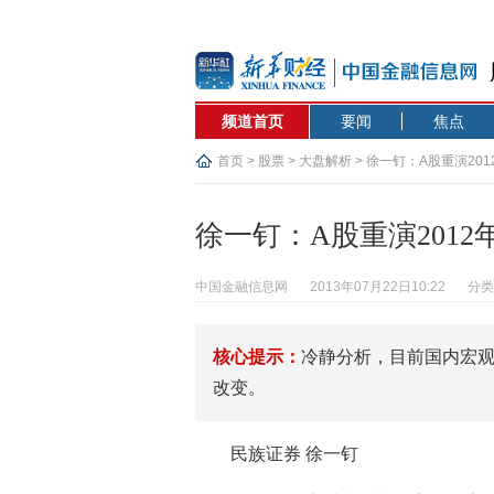
频道首页
要闻
焦点
首页
>
股票
>
大盘解析
> 徐一钉：A股重演20
徐一钉：A股重演201
中国金融信息网
2013年07月22日10:22
分类
核心提示：
冷静分析，目前国内宏观
改变。
民族证券 徐一钉