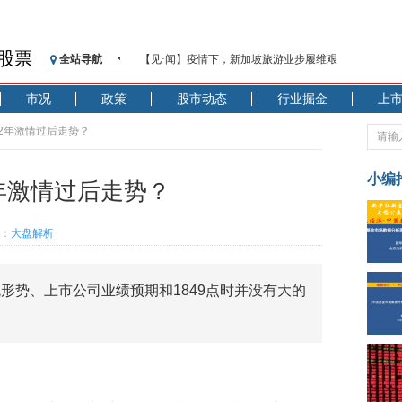
股票
全站导航
【见·闻】疫情下，新加坡旅游业步履维艰
记者手记：疫情下的香港零售业如何浴火重生？
市况
政策
股市动态
行业掘金
上
【见·闻】疫情下一家香港传统零售商的转型突围之旅
济安金信：中国基金市场数据分析周报（2020. 07.27—2020
12年激情过后走势？
【新华财经调查】同业存单、结构性存款玩起“跷跷板”
在“隐秘的角落”
小编
2年激情过后走势？
央行公开市场净投放300亿元 短端资金利率明显下行
基本面及股市双轮冲击 债市回调十年期债表现最弱
：
大盘解析
沥青期货连续两日涨逾3% 沪银及两粕涨势喜人
恒生聚源：北斗收官之星发射成功，全产业链解析
形势、上市公司业绩预期和1849点时并没有大的
济安金信：中国基金市场数据分析周报（2020. 08.17—2020