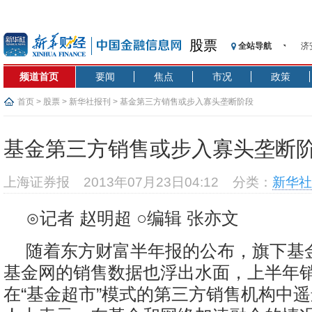
股票
济
全站导航
【
频道首页
要闻
焦点
市况
政策
记
【
首页
>
股票
>
新华社报刊
> 基金第三方销售或步入寡头垄断阶段
济
【
基金第三方销售或步入寡头垄断
在
央
上海证券报
2013年07月23日04:12
分类：
新华社
基
沥
⊙记者 赵明超 ○编辑 张亦文
恒
济
随着东方财富半年报的公布，旗下基
基金网的销售数据也浮出水面，上半年销
在“基金超市”模式的第三方销售机构中