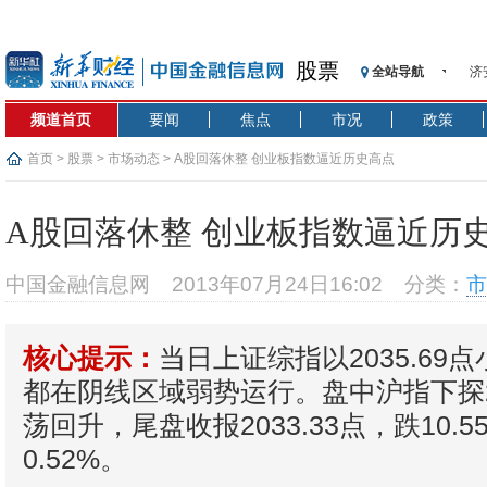
股票
全站导航
济
【
频道首页
要闻
焦点
市况
政策
记
【
首页
>
股票
>
市场动态
> A股回落休整 创业板指数逼近历史高点
济
【
A股回落休整 创业板指数逼近历
在
央
中国金融信息网
2013年07月24日16:02
分类：
市
基
沥
当日上证综指以2035.69
核心提示：
恒
都在阴线区域弱势运行。盘中沪指下探20
荡回升，尾盘收报2033.33点，跌10.
0.52%。