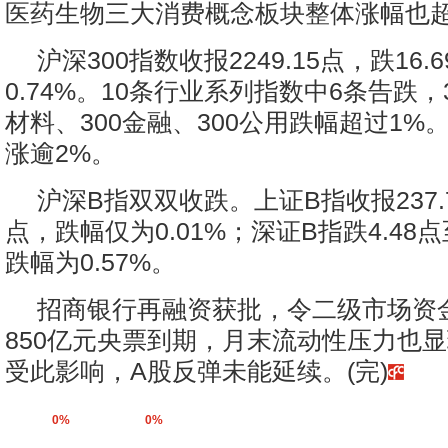
医药生物三大消费概念板块整体涨幅也超
沪深300指数收报2249.15点，跌16
0.74%。10条行业系列指数中6条告跌，3
材料、300金融、300公用跌幅超过1%。
涨逾2%。
沪深B指双双收跌。上证B指收报237.7
点，跌幅仅为0.01%；深证B指跌4.48点至
跌幅为0.57%。
招商银行再融资获批，令二级市场资
850亿元央票到期，月末流动性压力也
受此影响，A股反弹未能延续。(完)
0%
0%