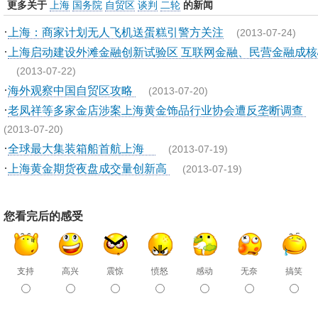
更多关于
上海
国务院
自贸区
谈判
二轮
的新闻
·
上海：商家计划无人飞机送蛋糕引警方关注
(2013-07-24)
·
上海启动建设外滩金融创新试验区 互联网金融、民营金融成核
(2013-07-22)
·
海外观察中国自贸区攻略
(2013-07-20)
·
老凤祥等多家金店涉案上海黄金饰品行业协会遭反垄断调查
(2013-07-20)
·
全球最大集装箱船首航上海
(2013-07-19)
·
上海黄金期货夜盘成交量创新高
(2013-07-19)
您看完后的感受
支持
高兴
震惊
愤怒
感动
无奈
搞笑