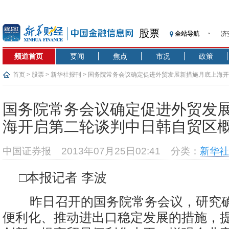
济
股票
全站导航
【
频道首页
要闻
焦点
市况
政策
记
【
首页
>
股票
>
新华社报刊
> 国务院常务会议确定促进外贸发展新措施月底上海
济
双重提振
【
国务院常务会议确定促进外贸发
在
海开启第二轮谈判中日韩自贸区
央
基
中国证券报
2013年07月25日02:41
分类：
新华社
沥
恒
□本报记者 李波
济
昨日召开的国务院常务会议，研究
便利化、推动进出口稳定发展的措施，