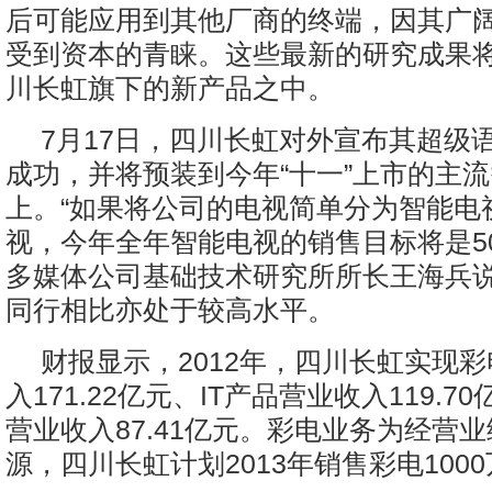
后可能应用到其他厂商的终端，因其广
受到资本的青睐。这些最新的研究成果
川长虹旗下的新产品之中。
7月17日，四川长虹对外宣布其超级
成功，并将预装到今年“十一”上市的主
上。“如果将公司的电视简单分为智能电
视，今年全年智能电视的销售目标将是5
多媒体公司基础技术研究所所长王海兵
同行相比亦处于较高水平。
财报显示，2012年，四川长虹实现
入171.22亿元、IT产品营业收入119.
营业收入87.41亿元。彩电业务为经营
源，四川长虹计划2013年销售彩电100