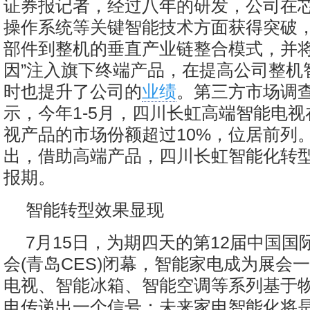
证券报记者，经过八年的研发，公司在
操作系统等关键智能技术方面获得突破
部件到整机的垂直产业链整合模式，并将
因”注入旗下终端产品，在提高公司整机
时也提升了公司的
业绩
。第三方市场调
示，今年1-5月，四川长虹高端智能电
视产品的市场份额超过10%，位居前列
出，借助高端产品，四川长虹智能化转
报期。
智能转型效果显现
7月15日，为期四天的第12届中国国
会(青岛CES)闭幕，智能家电成为展会
电视、智能冰箱、智能空调等系列基于
电传递出一个信号：未来家电智能化将