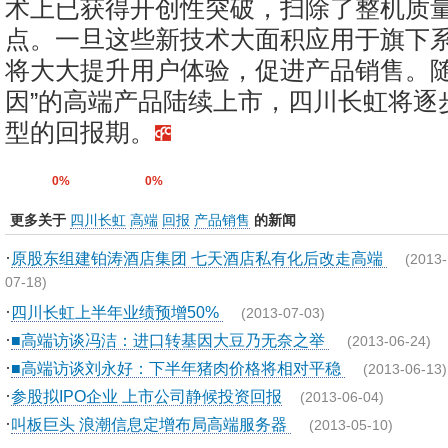
术上已获得开创性突破，扫除了整机质
点。一旦这些新技术大面积应用于旗下
将大大提升用户体验，促进产品销售。随
因”的高端产品陆续上市，四川长虹将逐
型的回报期。
0%
0%
更多关于
四川长虹
高端
回报
产品销售
的新闻
·
原股东组建铂涛酒店集团 七天酒店私有化后改走高端
(2013-
07-18)
·
四川长虹上半年业绩预增50%
(2013-07-03)
·
■高端访谈冯洁：进口转基因大豆乃无奈之举
(2013-06-24)
·
■高端访谈刘永好：下半年猪肉价格将相对平稳
(2013-06-13)
·
参股拟IPO企业 上市公司静候投资回报
(2013-06-04)
·
叫板巨头 浪潮信息定增布局高端服务器
(2013-05-10)