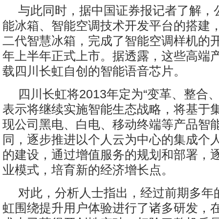
与此同时，据中国证券报记者了解，
能冰箱、智能空调技术开发平台的搭建
二代智慧冰箱，完成了智能空调样机的开发
年上半年正式上市。据透露，这些高端
载四川长虹自创的智能语音芯片。
四川长虹将2013年定为“变革、整合
表示将继续实施智能生态战略，将基于
现公司黑电、白电、移动终端等产品智
同，逐步推进以个人云为中心的集成个
的建设，通过增值服务的规划和部署，
业模式，培育新的经济增长点。
对此，分析人士指出，经过前期多年
虹围绕提升用户体验进行了诸多研发，