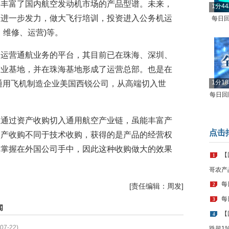
，丰富了国内航空发动机市场的产品型谱。未来，
1分4
面进一步发力，做大飞行培训，投资进入公务机运
每日回
护、维修、运营)等。
一运营通航业务的平台，其目前已在珠海、深圳、
产业基地，并在珠海基地形成了运营总部。也是在
1分1
大通用飞机制造企业美国西锐公司，从高端切入世
每日回顾
业通过资产收购切入通用航空产业链，虽能丰富产
点击
资产收购不同于技术收购，获得的是产品的经营权
然掌握在外国公司手中，因此这种收购做大的效果
【
1
哥农产
每
[责任编辑：周发]
2
每
3
闻
【
4
07-22)
跌超1