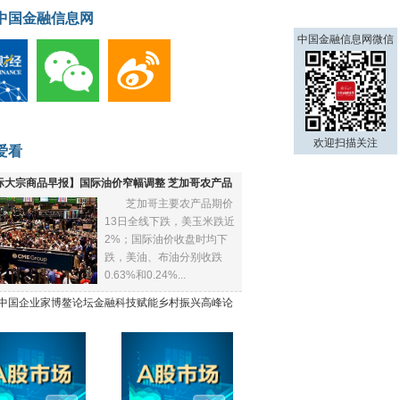
中国金融信息网
中国金融信息网微信
欢迎扫描关注
爱看
际大宗商品早报】国际油价窄幅调整 芝加哥农产品
芝加哥主要农产品期价
下跌
13日全线下跌，美玉米跌近
2%；国际油价收盘时均下
跌，美油、布油分别收跌
0.63%和0.24%...
21中国企业家博鳌论坛金融科技赋能乡村振兴高峰论