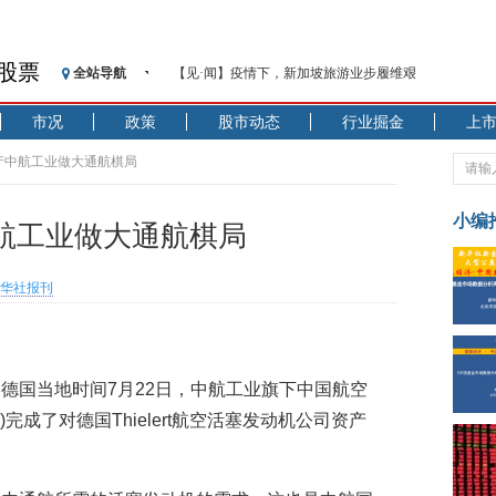
股票
全站导航
【见·闻】疫情下，新加坡旅游业步履维艰
记者手记：疫情下的香港零售业如何浴火重生？
市况
政策
股市动态
行业掘金
上
【见·闻】疫情下一家香港传统零售商的转型突围之旅
济安金信：中国基金市场数据分析周报（2020. 07.27—2020
产中航工业做大通航棋局
【新华财经调查】同业存单、结构性存款玩起“跷跷板”
在“隐秘的角落”
小编
航工业做大通航棋局
央行公开市场净投放300亿元 短端资金利率明显下行
基本面及股市双轮冲击 债市回调十年期债表现最弱
华社报刊
沥青期货连续两日涨逾3% 沪银及两粕涨势喜人
恒生聚源：北斗收官之星发射成功，全产业链解析
济安金信：中国基金市场数据分析周报（2020. 08.17—2020
德国当地时间7月22日，中航工业旗下中国航空
完成了对德国Thielert航空活塞发动机公司资产