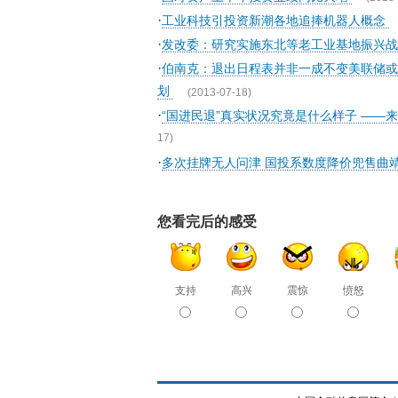
·
工业科技引投资新潮各地追捧机器人概念
·
发改委：研究实施东北等老工业基地振兴
·
伯南克：退出日程表并非一成不变美联储或
划
(2013-07-18)
·
“国进民退”真实状况究竟是什么样子 ——
17)
·
多次挂牌无人问津 国投系数度降价兜售曲
您看完后的感受
支持
高兴
震惊
愤怒