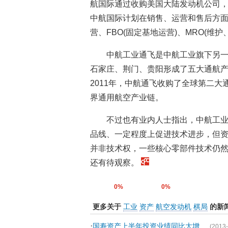
航国际通过收购美国大陆发动机公司
中航国际计划在销售、运营和售后方
营、FBO(固定基地运营)、MRO(维
中航工业通飞是中航工业旗下另
石家庄、荆门、贵阳形成了五大通航
2011年，中航通飞收购了全球第二
界通用航空产业链。
不过也有业内人士指出，中航工
品线、一定程度上促进技术进步，但
并非技术权，一些核心零部件技术仍
还有待观察。
0%
0%
更多关于
工业
资产
航空发动机
棋局
的新
·
国寿资产上半年投资业绩同比大增
(2013-