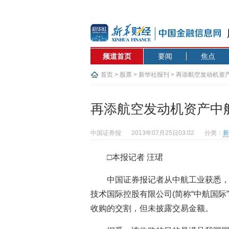
频道首页
要闻
焦点
首页
>
股票
>
新华社报刊
> 再添航空发动机资
再添航空发动机资产中
中国证券报
2013年07月25日03:02
分类：
新
□本报记者 汪珺
中国证券报记者从中航工业获悉，
技术国际控股有限公司(简称“中航国际”)
收购的交割，但未披露交易金额。