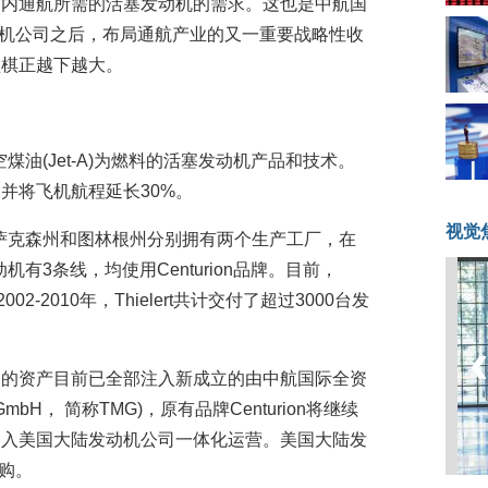
国内通航所需的活塞发动机的需求。这也是中航国
发动机公司之后，布局通航产业的又一重要战略性收
盘棋正越下越大。
航空煤油(Jet-A)为燃料的活塞发动机产品和技术。
并将飞机航程延长30%。
视觉
德国的萨克森州和图林根州分别拥有两个生产工厂，在
动机有3条线，均使用Centurion品牌。目前，
0。2002-2010年，Thielert共计交付了超过3000台发
购的资产目前已全部注入新成立的由中航国际全资
s GmbH， 简称TMG)，原有品牌Centurion将继续
纳入美国大陆发动机公司一体化运营。美国大陆发
收购。