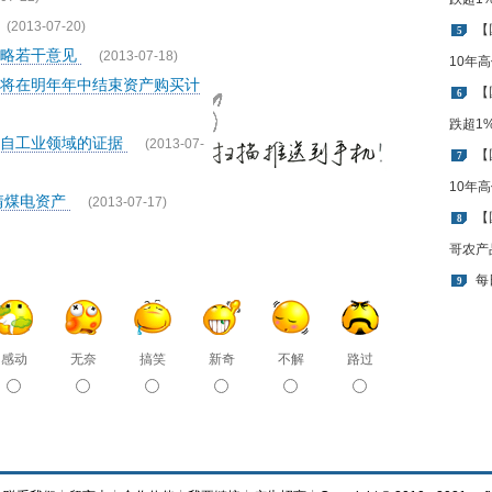
(2013-07-20)
【
5
战略若干意见
(2013-07-18)
10年
将在明年年中结束资产购买计
【
6
跌超1
来自工业领域的证据
(2013-07-
【
7
10年
靖煤电资产
(2013-07-17)
【
8
哥农产
每
9
感动
无奈
搞笑
新奇
不解
路过