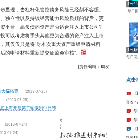
1分4
逐步显现，去杠杆化管控债务风险已经刻不容缓。
每日回
式、独立性以及持续经营能力风险质疑的背后，更
资平台、高负债的资产是否适合注入上市公司?
交投可以考虑将手头其他更为合适的资产注入上市
，其仅仅只是将“对本次重大资产重组申请材料
1分1
后的申请材料重新提交证监会审核”。
每日回顾
[责任编辑：周发]
点击
品线大幅拓宽
(2013-07-25)
【
1
局
(2013-07-25)
哥农产
底上海开启第二轮谈判中日韩
每
2
每
3
(2013-07-24)
【
4
013-07-24)
跌超1