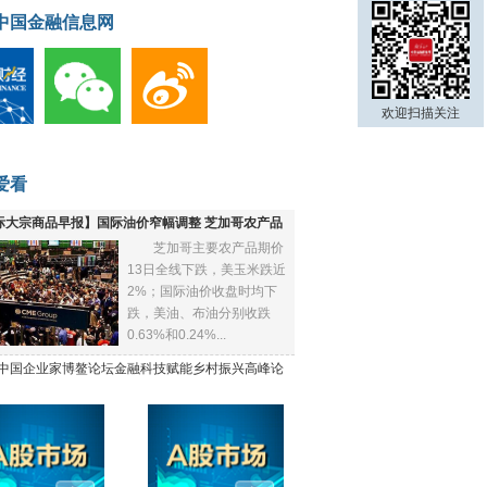
中国金融信息网
欢迎扫描关注
爱看
际大宗商品早报】国际油价窄幅调整 芝加哥农产品
芝加哥主要农产品期价
下跌
13日全线下跌，美玉米跌近
2%；国际油价收盘时均下
跌，美油、布油分别收跌
0.63%和0.24%...
21中国企业家博鳌论坛金融科技赋能乡村振兴高峰论