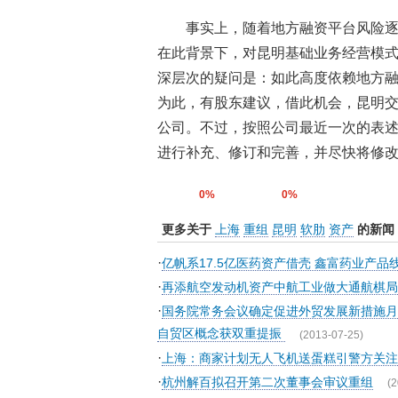
事实上，随着地方融资平台风险
在此背景下，对昆明基础业务经营模
深层次的疑问是：如此高度依赖地方融
为此，有股东建议，借此机会，昆明
公司。不过，按照公司最近一次的表述
进行补充、修订和完善，并尽快将修改
0%
0%
更多关于
上海
重组
昆明
软肋
资产
的新闻
·
亿帆系17.5亿医药资产借壳 鑫富药业产
·
再添航空发动机资产中航工业做大通航棋
·
国务院常务会议确定促进外贸发展新措施月
自贸区概念获双重提振
(2013-07-25)
·
上海：商家计划无人飞机送蛋糕引警方关注
·
杭州解百拟召开第二次董事会审议重组
(2