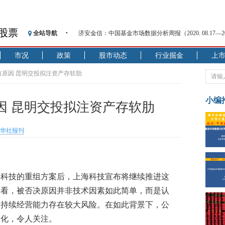
济安金信：中国基金市场数据分析周报（2020. 08.17—2020
股票
全站导航
【见·闻】疫情下，新加坡旅游业步履维艰
记者手记：疫情下的香港零售业如何浴火重生？
市况
政策
股市动态
行业掘金
上
【见·闻】疫情下一家香港传统零售商的转型突围之旅
有原因 昆明交投拟注资产存软肋
济安金信：中国基金市场数据分析周报（2020. 07.27—2020
【新华财经调查】同业存单、结构性存款玩起“跷跷板”
小编
因 昆明交投拟注资产存软肋
在“隐秘的角落”
央行公开市场净投放300亿元 短端资金利率明显下行
华社报刊
基本面及股市双轮冲击 债市回调十年期债表现最弱
沥青期货连续两日涨逾3% 沪银及两粕涨势喜人
恒生聚源：北斗收官之星发射成功，全产业链解析
济安金信：中国基金市场数据分析周报（2020. 08.17—2020
海科技的重组方案后，上海科技宣布将继续推进这
来看，被否决原因并非技术因素如此简单，而是认
及持续经营能力存在较大风险。在如此背景下，公
变化，令人关注。