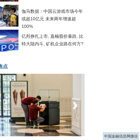
伽马数据：中国云游戏市场今年
或超10亿元 未来两年增速超
100%
亿邦挣扎上市, 嘉楠股价暴跌, 比
特大陆内斗, 矿机企业路在何方?
焦点
‹
›
菲律宾：防疫降级
中国金融信息网微信