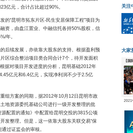
关注
23亿元，合计占比超过90%。
发的“昆明市拓东片区-民生安居保障工程”项目为
融资，由盘江置业、中融信托各持50%股权，信
%/年。
理的后续发展，亦依靠大股东的支持。根据盈利预
大家
片区综合整治项目类合同合计7个，待开发面积
【国
。根据对项目开发进度的分析，昆明基础2012年
全线
.45亿元和6.4亿元，实现净利润不少于2.5亿
组方案的同期，据2012年10月12日昆明市政
20
的土地资源委托基础公司进行一级开发整理的批
坛
资源配置的通知》中配置给昆明交投的3815公顷
开发整理。但是，这一依靠大股东关联交易“保
能通过证监会的审核。