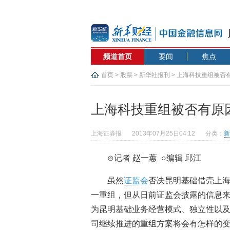
频道首页
要闻
焦点
首页
>
股票
>
新华社报刊
> 上海科技重组被否
上海科技重组被否有原
上海证券报
2013年07月25日04:12
分类：
新
⊙记者 赵一蕙 ○编辑 邱江
虽然
证监会
否决昆明基础借壳上
一重组，但从日前证监会披露的信息
为昆明基础业务经营模式、独立性以
司继续推进的重组方案将会有怎样的