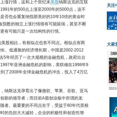
立上涨行情，这和上个世纪末
美股
纳斯达克的互联
关注
91年的500点上涨至2000年的5000点，这不
是否也会重复纳指那美好的10年10倍的黄金时
板指数的独立上涨行情很有可能延续，甚至不断
它更有可能只是一次结构性的行情。
年的美股相比，有相似点也有不同点。相似点有两
大家
、低通胀的经济增长期，中国是2002-2012
【国
在过去5年经历了一次大规模的金融危机，政府出台
全线
997年亚洲金融危机的影响，美联储在1998年9
到了2008年全球金融危机的冲击，投入了4万亿
20
中，纳斯达克孕育出了像微软、苹果、谷歌、亚马
坛
创新的领导者；而目前A股创业板中所谓的龙
随者。最重要的不同点在于，受益于80年代里根
当时的负担大大减轻，企业的积极性和创造性增