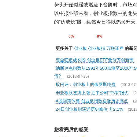
势头开始减缓或增速下台阶时，市场
以中报业绩来看，创业板指数中的龙
的“伪成长”股，纵然今日得以鸡犬升
0%
0%
更多关于
创业板
创业板指
万联证券
的新
·
资金狂追成长股 创业板ETF量价齐创新高
·
纳斯达克指数从1991年500点涨至2000年
倍?
(2013-07-25)
·
股闲评：创业板上的俄罗斯轮盘
(2013-07-
·
创业板股逆势上涨 近半公司“中考”报忧
(2
·
A股回落休整 创业板指数逼近历史高点
(2
·
24日创业板指逼近历史峰位 升2.1%
(2013
您看完后的感受