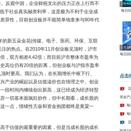
件。反观中国，企业财税支出的压力正在上行而不
1分4
每日回
期低于社会真实融资利率，这是极为不利于企业成
差异性，目前创业板并不能简单地拿来与90年代
13年的新五朵金花(传媒、电子、医药、环保、互联
1分1
注的热点。在2010年11月创业板见顶时，沪市
每日回顾
43倍，双方相差4.42倍；而目前沪市整体市盈率为
然离历史高位仍有20倍的距离，但创业板与沪指市盈率
业板见顶时要高。我们认为，在长期增长中枢下行、
点击
新兴产业的崛起以及估值溢价也在情理之中。创业
【
来一段时间内继续创出新高，这已经成为经济转型
1
哥农产
抛弃一切基本面疯狂炒作，但中长期看，成长股的
每
了这一点，情绪性亢奋和资金抱团都终是黄粱一
2
每
3
【
4
是高于估值的最重要的因素，但是当成长股的成长
跌超1