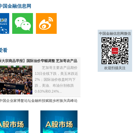
中国金融信息网
中国金融信息网微信
爱看
际大宗商品早报】国际油价窄幅调整 芝加哥农产品
芝加哥主要农产品期价
欢迎扫描关注
下跌
13日全线下跌，美玉米跌近
2%；国际油价收盘时均下
跌，美油、布油分别收跌
0.63%和0.24%...
21中国企业家博鳌论坛金融科技赋能乡村振兴高峰论