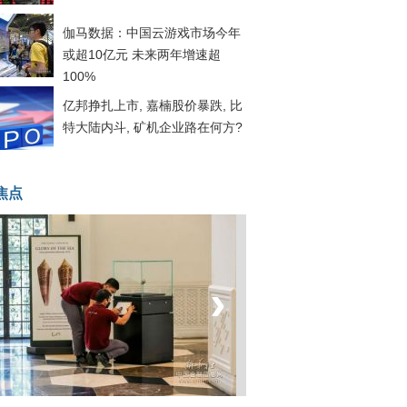
伽马数据：中国云游戏市场今年
或超10亿元 未来两年增速超
100%
亿邦挣扎上市, 嘉楠股价暴跌, 比
特大陆内斗, 矿机企业路在何方?
焦点
‹
›
菲律宾：防疫降级