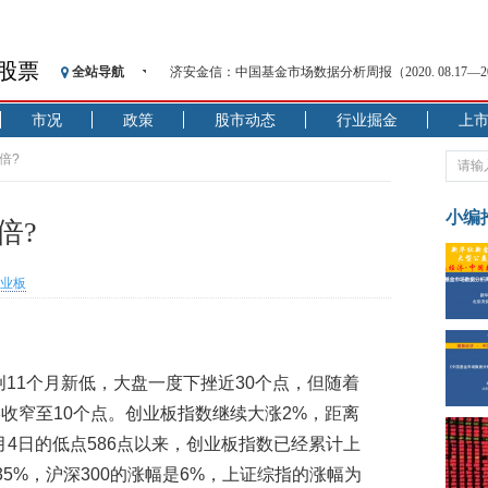
济安金信：中国基金市场数据分析周报（2020. 08.17—2020
股票
全站导航
【见·闻】疫情下，新加坡旅游业步履维艰
记者手记：疫情下的香港零售业如何浴火重生？
市况
政策
股市动态
行业掘金
上
【见·闻】疫情下一家香港传统零售商的转型突围之旅
倍?
济安金信：中国基金市场数据分析周报（2020. 07.27—2020
【新华财经调查】同业存单、结构性存款玩起“跷跷板”
小编
在“隐秘的角落”
倍?
央行公开市场净投放300亿元 短端资金利率明显下行
基本面及股市双轮冲击 债市回调十年期债表现最弱
业板
沥青期货连续两日涨逾3% 沪银及两粕涨势喜人
恒生聚源：北斗收官之星发射成功，全产业链解析
济安金信：中国基金市场数据分析周报（2020. 08.17—2020
创11个月新低，大盘一度下挫近30个点，但随着
收窄至10个点。创业板指数继续大涨2%，距离
2月4日的低点586点以来，创业板指数已经累计上
35%，沪深300的涨幅是6%，上证综指的涨幅为