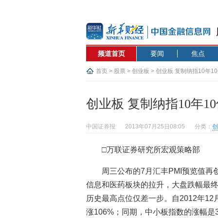
频道首页
要闻
焦点
首页
>
股票
>
创业板
> 创业板 复制纳指10年10
创业板 复制纳指10年10
中国证券报
2013年07月25日08:05
分类：
创
□万联证券研究所宏观策略部
周三公布的7月汇丰PMI预览值再
信息和医药板块的拉升，大盘跌幅最终
历史最高点位仅差一步。自2012年1
涨106%；同期，中小板指数的涨幅是