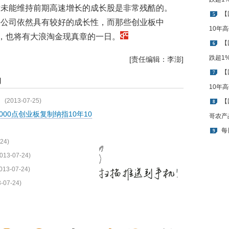
对未能维持前期高速增长的成长股是非常残酷的。
【
5
头公司依然具有较好的成长性，而那些创业板中
10年
天，也将有大浪淘金现真章的一日。
【
6
跌超1
[责任编辑：李澎]
【
7
闻
10年
(2013-07-25)
【
8
5000点创业板复制纳指10年10
哥农产
每
9
24)
013-07-24)
013-07-24)
-07-24)