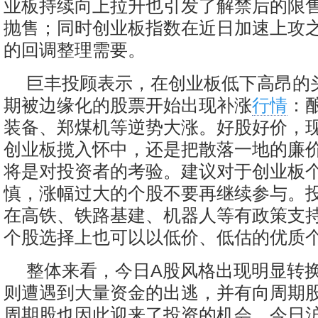
业板持续向上拉升也引发了解禁后的限
抛售；同时创业板指数在近日加速上攻
的回调整理需要。
巨丰投顾表示，在创业板低下高昂的
期被边缘化的股票开始出现补涨
行情
：
装备、郑煤机等逆势大涨。好股好价，
创业板揽入怀中，还是把散落一地的廉
将是对投资者的考验。建议对于创业板
慎，涨幅过大的个股不要再继续参与。
在高铁、铁路基建、机器人等有政策支
个股选择上也可以以低价、低估的优质
整体来看，今日A股风格出现明显转
则遭遇到大量资金的出逃，并有向周期
周期股也因此迎来了投资的机会。今日