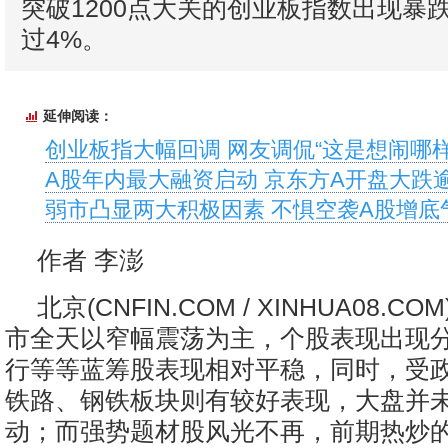
突破1200点大关的创业板指数出现暴
过4%。
延伸阅读：
创业板指大幅回调 网友调侃“这是想闹哪样
A股年内最大融资启动 京东方A开盘大跌逾
弱市凸显两大积极因素 不惧空袭A股增底
作者 李澎
北京(CNFIN.COM / XINHUA08.C
市全天以窄幅震荡为主，个股表现出现
行等等蓝筹股表现相对平稳，同时，受
铁路、钢铁板块则有较好表现，大盘并
动；而强势题材股风光不再，前期热炒