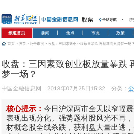
济
股票
全站导航
【
记
频道首页
要闻
焦点
市况
政策
【
首页
>
股票
>
公告市况
> 收盘：三因素致创业板放量暴跌 再创新高只是梦一场
济
【
收盘：三因素致创业板放量暴跌 
在
央
梦一场？
基
沥
中国金融信息网
2013年07月25日15:32
分类：
公
恒
济
今日沪深两市全天以窄幅震
核心提示：
表现出现分化。强势题材股风光不再，
材概念股全线杀跌，获利盘大量出逃，