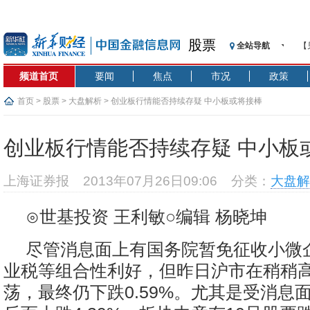
股票
全站导航
【
记
频道首页
要闻
焦点
市况
政策
【
济
首页
>
股票
>
大盘解析
> 创业板行情能否持续存疑 中小板或将接棒
【
在
创业板行情能否持续存疑 中小板
央
基
上海证券报
2013年07月26日09:06
分类：
大盘解
沥
恒
⊙世基投资 王利敏○编辑 杨晓坤
济
尽管消息面上有国务院暂免征收小微
业税等组合性利好，但昨日沪市在稍稍
荡，最终仍下跌0.59%。尤其是受消息