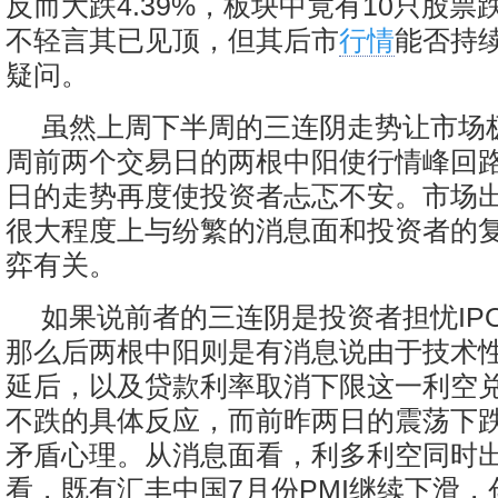
反而大跌4.39%，板块中竟有10只股
不轻言其已见顶，但其后市
行情
能否持
疑问。
虽然上周下半周的三连阴走势让市场
周前两个交易日的两根中阳使行情峰回
日的走势再度使投资者忐忑不安。市场
很大程度上与纷繁的消息面和投资者的
弈有关。
如果说前者的三连阴是投资者担忧IP
那么后两根中阳则是有消息说由于技术性
延后，以及贷款利率取消下限这一利空
不跌的具体反应，而前昨两日的震荡下
矛盾心理。从消息面看，利多利空同时
看，既有汇丰中国7月份PMI继续下滑，