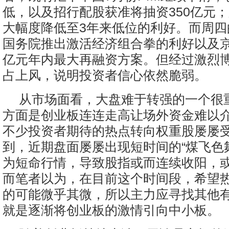
低，以及招行配股获准将抽资350亿元
大幅度降低至3年来低位的利好。而周四
国务院推出激活经济组合拳的利好以及京
亿元年内最大再融资方案。但经过激烈
占上风，说明投资者信心依然脆弱。
从市场面看，大盘难于转强的一个很
方面是创业板连连走高让场外资金难以
不少投资者期待的热点转向权重股屡屡
到，近期盘面屡屡出现短时间的“煤飞色
为短命行情，导致股指或而连续收阳，
而笔者以为，在目前这个时间段，希望
的可能微乎其微，所以主力应寻找其他
就是逐渐将创业板的激情引向中小板。