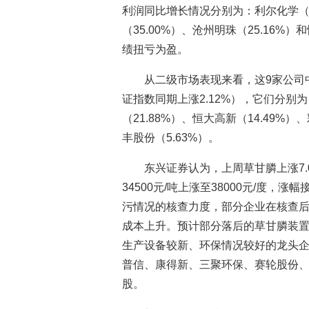
利润同比增长情况分别为：利尔化学（54
（35.00%）、沧州明珠（25.16%）
绩扭亏为盈。
从二级市场表现来看，这9家公司
证指数同期上涨2.12%），它们分别为
（21.88%）、恒大高新（14.49%）
丰股份（5.63%）。
东兴证券认为，上周草甘膦上涨7.0
34500元/吨上涨至38000元/度
污情况的核查力度，部分企业在核查
成本上升。预计部分落后的草甘膦装
生产设备较新、环保情况较好的龙头
普信、康得新、三聚环保、赛轮股份
股。