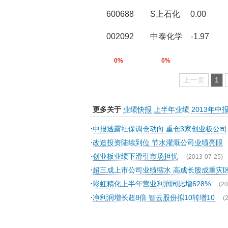
600688 S上石化 0.00 
002092 中泰化学 -1.97
0%
0%
上一页
1
更多关于
业绩快报
上半年业绩
2013年中
·
中报透露社保调仓动向 重仓3家创业板公司
·
改造投资陆续到位 节水灌溉公司业绩亮眼
·
创业板业绩下滑引市场担忧
(2013-07-25)
·
超三成上市公司业绩缩水 高成长股成重灾
·
彩虹精化上半年营业利润同比增628%
(20
·
净利润增长超8倍 智云股份拟10转增10
(