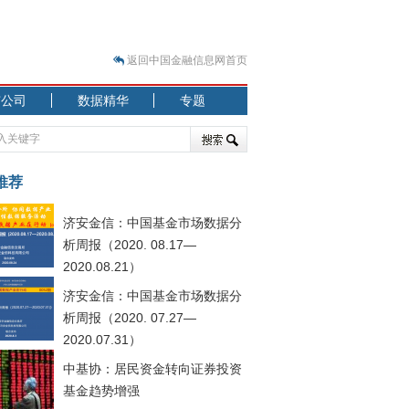
返回中国金融信息网首页
市公司
数据精华
专题
.07.31）
 结构性失衡藏
推荐
济安金信：中国基金市场数据分
析周报（2020. 08.17—
2020.08.21）
济安金信：中国基金市场数据分
.08.21）
析周报（2020. 07.27—
2020.07.31）
中基协：居民资金转向证券投资
基金趋势增强