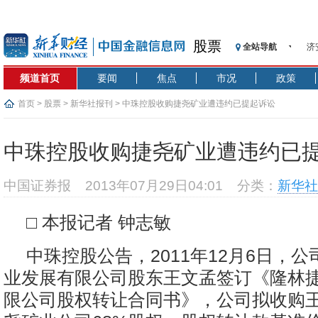
股票
全站导航
济
【
频道首页
要闻
焦点
市况
政策
记
【
首页
>
股票
>
新华社报刊
> 中珠控股收购捷尧矿业遭违约已提起诉讼
济
【
中珠控股收购捷尧矿业遭违约已
在
央
中国证券报
2013年07月29日04:01
分类：
新华社
基
沥
□ 本报记者 钟志敏
恒
中珠控股公告，2011年12月6日，
业发展有限公司股东王文孟签订《隆林
限公司股权转让合同书》，公司拟收购