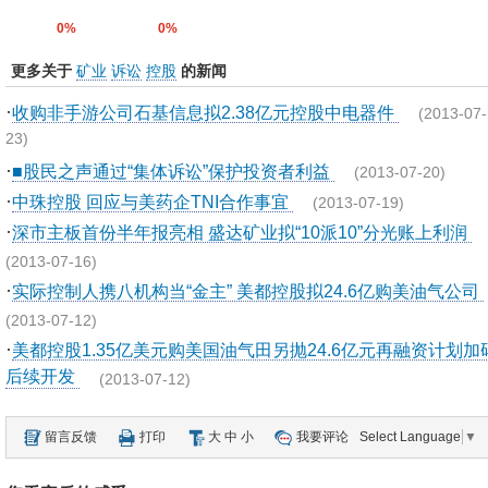
0%
0%
更多关于
矿业
诉讼
控股
的新闻
·
收购非手游公司石基信息拟2.38亿元控股中电器件
(2013-07-
23)
·
■股民之声通过“集体诉讼”保护投资者利益
(2013-07-20)
·
中珠控股 回应与美药企TNI合作事宜
(2013-07-19)
·
深市主板首份半年报亮相 盛达矿业拟“10派10”分光账上利润
(2013-07-16)
·
实际控制人携八机构当“金主” 美都控股拟24.6亿购美油气公司
(2013-07-12)
·
美都控股1.35亿美元购美国油气田另抛24.6亿元再融资计划加
后续开发
(2013-07-12)
留言反馈
打印
大
中
小
我要评论
Select Language
▼